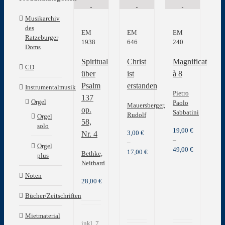
Musikarchiv
des
EM
EM
EM
Ratzeburger
1938
646
240
Doms
Spiritual
Christ
Magnificat
CD
über
ist
à 8
Psalm
erstanden
Instrumentalmusik
Pietro
137
Orgel
Paolo
Mauersberger,
op.
Sabbatini
Rudolf
Orgel
58,
solo
19,00
€
3,00
€
Nr. 4
–
–
Orgel
49,00
€
17,00
€
Bethke,
plus
Neithard
Noten
28,00
€
Bücher/Zeitschriften
Mietmaterial
inkl. 7