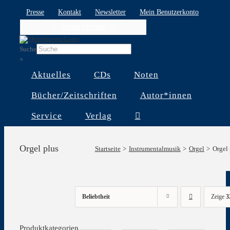
Skip
Presse
Kontakt
Newsletter
Mein Benutzerkonto
to
WARENKORB
content
Suche
×
Aktuelles
CDs
Noten
Bücher/Zeitschriften
Autor*innen
Service
Verlag
Orgel plus
Startseite
Instrumentalmusik
Orgel
Orgel 
Beliebtheit
Zeige
3
Produktkategorien