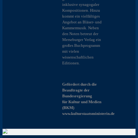
inklusive synagogaler
Kompositionen. Hinzu
kommt ein vielfältiges
Angebot an Bläser- und
Kammermusik. Neben
den Noten betreut der
Merseburger Verlag ein
großes Buchprogramm
mit vielen
wissenschaftlichen
Editionen.
Gefördert durch die
Beauftragte der
Bundesregierung
für Kultur und Medien
(BKM)
www.kulturstaatsministerin.de