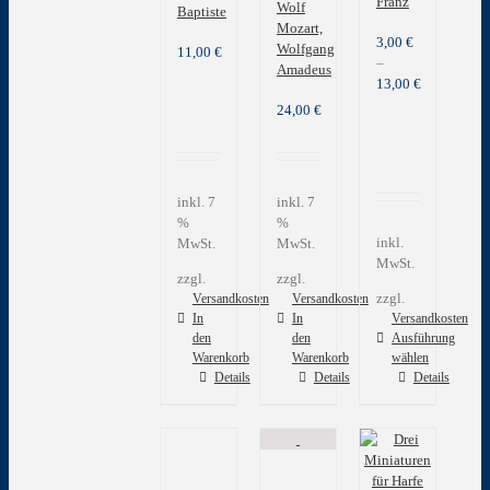
Franz
Wolf
Baptiste
Mozart,
3,00
€
Wolfgang
11,00
€
–
Amadeus
13,00
€
24,00
€
inkl. 7
inkl. 7
%
%
inkl.
MwSt.
MwSt.
MwSt.
zzgl.
zzgl.
zzgl.
Versandkosten
Versandkosten
In
In
Versandkosten
den
den
Ausführung
Warenkorb
Warenkorb
wählen
Dieses
Details
Details
Details
Produkt
weist
mehrere
Varianten
auf.