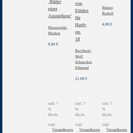
‚Bilder
von
Bräuer,
einer
Etüden
Rudolf
Ausstellung‘
für
4,00
€
Harfe,
Mussorgski,
op.
Modest
18
9,00
€
Buchholz,
Wolf
Schuecker,
Edmund
21,00
€
inkl. 7
inkl. 7
inkl. 7
%
%
%
MwSt.
MwSt.
MwSt.
zzgl.
zzgl.
zzgl.
Versandkosten
Versandkosten
Versandkosten