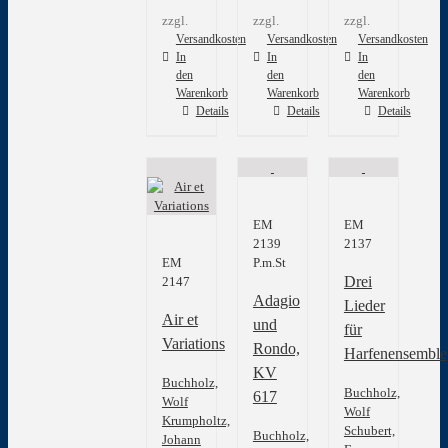
zzgl.
zzgl.
zzgl.
Versandkosten
Versandkosten
Versandkosten
In
In
In
den
den
den
Warenkorb
Warenkorb
Warenkorb
Details
Details
Details
EM
EM
2139
2137
EM
P.m.St
Drei
2147
Adagio
Lieder
Air et
und
für
Variations
Rondo,
Harfenensemble
KV
Buchholz,
Buchholz,
617
Wolf
Wolf
Krumpholtz,
Schubert,
Buchholz,
Johann