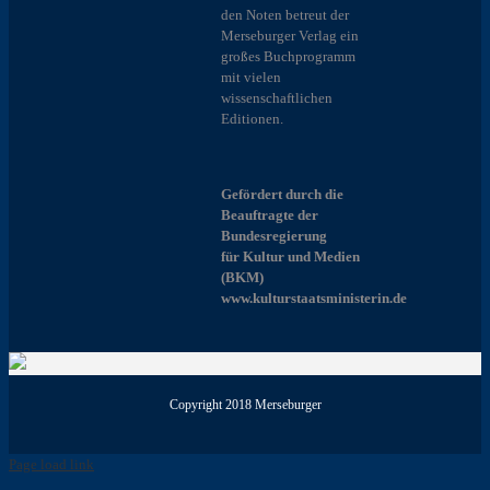
den Noten betreut der
Merseburger Verlag ein
großes Buchprogramm
mit vielen
wissenschaftlichen
Editionen.
Gefördert durch die
Beauftragte der
Bundesregierung
für Kultur und Medien
(BKM)
www.kulturstaatsministerin.de
Copyright 2018 Merseburger
Page load link