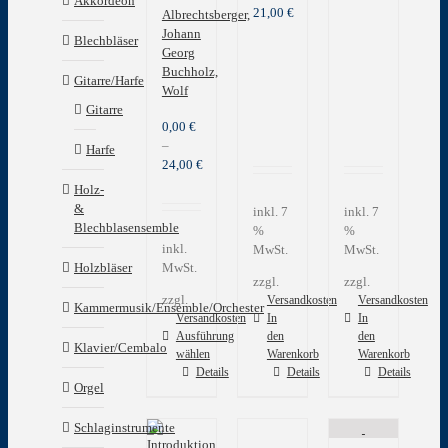
Akkordeon
21,00
€
Albrechtsberger,
Johann
Blechbläser
Georg
Buchholz,
Gitarre/Harfe
Wolf
Gitarre
0,00
€
–
Harfe
24,00
€
Holz-
&
inkl. 7
inkl. 7
Blechblasensemble
%
%
inkl.
MwSt.
MwSt.
Holzbläser
MwSt.
zzgl.
zzgl.
zzgl.
Versandkosten
Versandkosten
Kammermusik/Ensemble/Orchester
Versandkosten
In
In
Ausführung
den
den
Klavier/Cembalo
wählen
Warenkorb
Warenkorb
Dieses
Details
Details
Details
Orgel
Produkt
weist
Schlaginstrumente
mehrere
Varianten