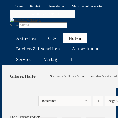
Skip
Presse
Kontakt
Newsletter
Mein Benutzerkonto
to
WARENKORB
content
Suche
×
Aktuelles
CDs
Noten
Bücher/Zeitschriften
Autor*innen
Service
Verlag
Gitarre/Harfe
Startseite
Noten
Instrumentales
Gitarre/
Beliebtheit
Zeige
3
Produktkategorien