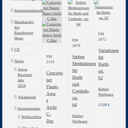
Instrumentalmusik
Musikarchiv
des
Ratzeburger
EM
Doms
2072
EM
2076
CD
Variationen
Sieben
EM
für
Noten
2110
Meditationen
Harfe,
Anton
für
op.
Concerto
Bruckner
Harfe
62
per
Jahr
und
2024
Flauto,
Köhler,
Cembalo,
Arpa
Wolfgang
Vokalmusik
op.
e
64
15,00
€
Archi
Instrumentales
C-
Köhler,
Weihnachten
Dur
Wolfgang