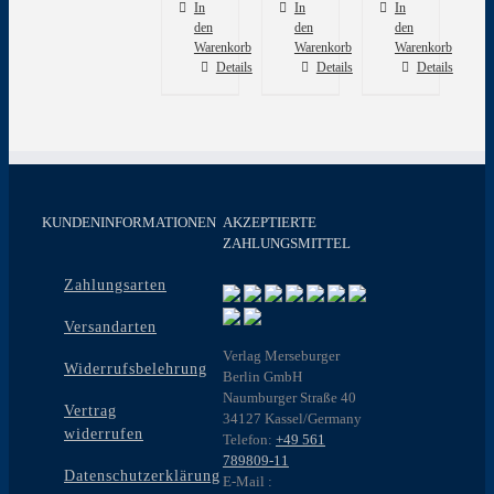
In
In
In
den
den
den
Warenkorb
Warenkorb
Warenkorb
Details
Details
Details
KUNDENINFORMATIONEN
AKZEPTIERTE
ZAHLUNGSMITTEL
Zahlungsarten
Versandarten
Verlag Merseburger
Widerrufsbelehrung
Berlin GmbH
Naumburger Straße 40
Vertrag
34127 Kassel/Germany
widerrufen
Telefon:
+49 561
789809-11
Datenschutzerklärung
E-Mail :