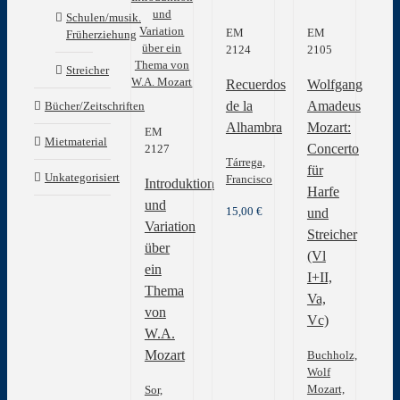
auf.
Schulen/musik.
EM
EM
Die
Früherziehung
2124
2105
Optionen
können
Streicher
Recuerdos
Wolfgang
auf
der
de la
Amadeus
Bücher/Zeitschriften
Produktseite
Alhambra
Mozart:
EM
gewählt
Mietmaterial
Concerto
2127
werden
Tárrega,
für
Unkategorisiert
Francisco
Introduktion
Harfe
und
15,00
€
und
Variation
Streicher
über
(Vl
ein
I+II,
Thema
Va,
von
Vc)
W.A.
Mozart
Buchholz,
Wolf
Mozart,
Sor,