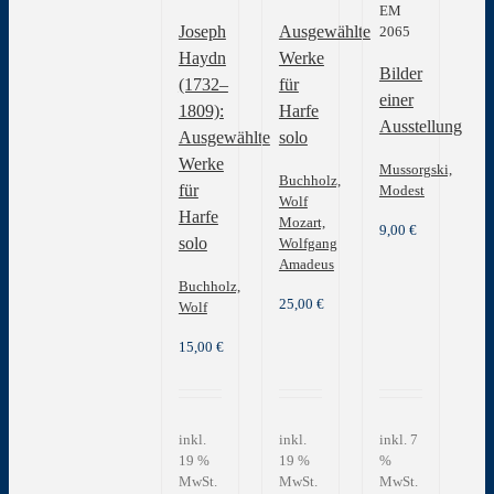
EM
Joseph
Ausgewählte
2065
Haydn
Werke
Bilder
(1732‒
für
einer
1809):
Harfe
Ausstellung
Ausgewählte
solo
Werke
Mussorgski,
Buchholz,
für
Modest
Wolf
Harfe
Mozart,
9,00
€
solo
Wolfgang
Amadeus
Buchholz,
25,00
€
Wolf
15,00
€
inkl.
inkl.
inkl. 7
19 %
19 %
%
MwSt.
MwSt.
MwSt.