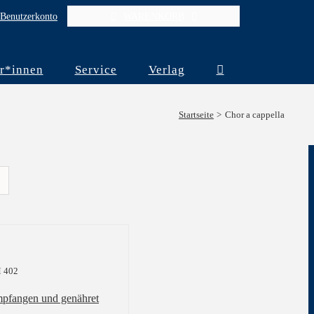
Benutzerkonto
WARENKORB
r*innen
Service
Verlag
Startseite
Chor a cappella
 402
pfangen und genähret