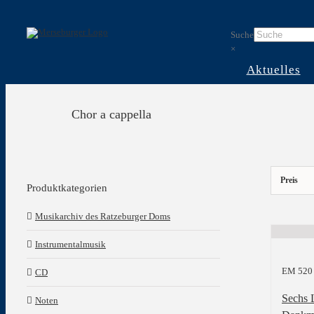
Skip
to
Suche
content
×
Aktuelles
Chor a cappella
Preis
Produktkategorien
Musikarchiv des Ratzeburger Doms
Instrumentalmusik
EM 520
CD
Sechs 
Noten