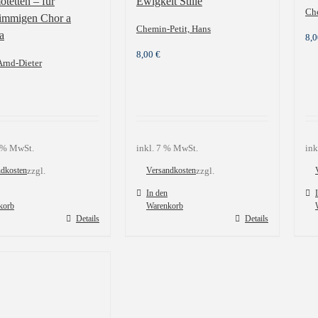
tetten – für
Ewigkeit Stille
Che
timmigen Chor a
Chemin-Petit, Hans
a
8,
8,00
€
Arnd-Dieter
9 % MwSt.
inkl. 7 % MwSt.
ink
ndkosten
zzgl.
Versandkosten
zzgl.
In den
korb
Warenkorb
Details
Details