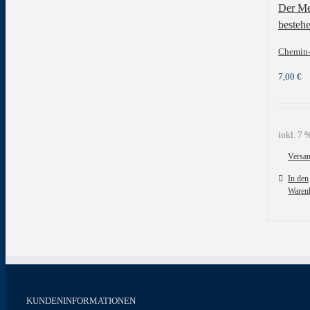
Der Me
bestehe
Chemin-
7,00
€
inkl. 7
Versa
In den
Waren
KUNDENINFORMATIONEN