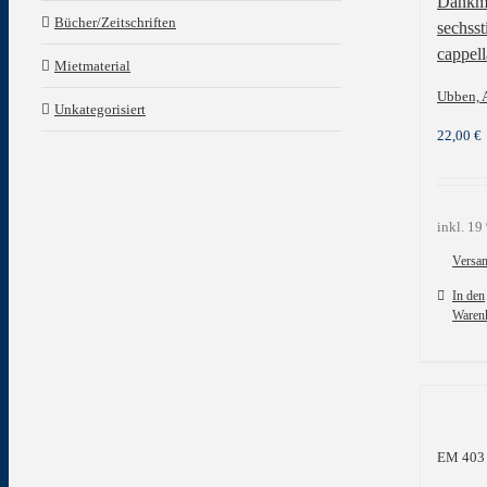
Dankmo
Bücher/Zeitschriften
sechss
cappell
Mietmaterial
Ubben, 
Unkategorisiert
22,00
€
inkl. 1
Versa
In den
Waren
EM 403