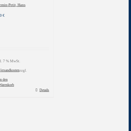
min-Petit, Hans
00
€
l. 7 % MwSt.
Versandkosten
zzgl.
In den
Warenkorb
Details