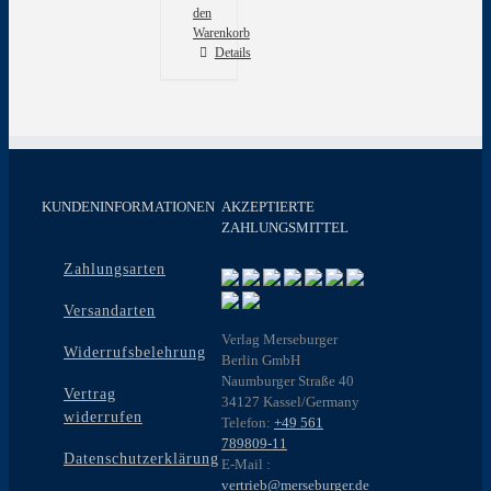
den
Warenkorb
Details
KUNDENINFORMATIONEN
AKZEPTIERTE
ZAHLUNGSMITTEL
Zahlungsarten
Versandarten
Verlag Merseburger
Widerrufsbelehrung
Berlin GmbH
Naumburger Straße 40
Vertrag
34127 Kassel/Germany
widerrufen
Telefon:
+49 561
789809-11
Datenschutzerklärung
E-Mail :
vertrieb@merseburger.de