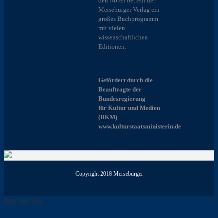
den Noten betreut der
Merseburger Verlag ein
großes Buchprogramm
mit vielen
wissenschaftlichen
Editionen.
Gefördert durch die
Beauftragte der
Bundesregierung
für Kultur und Medien
(BKM)
www.kulturstaatsministerin.de
Copyright 2018 Merseburger
Page load link