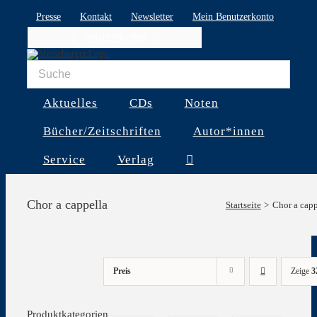
Skip
Presse
Kontakt
Newsletter
Mein Benutzerkonto
to
WARENKORB
content
Aktuelles
CDs
Noten
Bücher/Zeitschriften
Autor*innen
Service
Verlag
Chor a cappella
Startseite
Chor a capp
Preis
Zeige
3
Produktkategorien