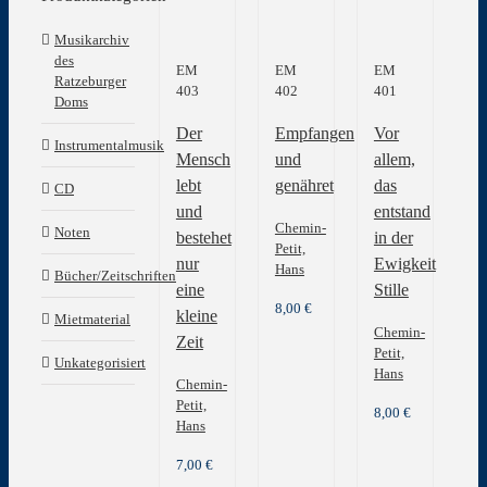
Musikarchiv
des
EM
EM
EM
Ratzeburger
403
402
401
Doms
Der
Empfangen
Vor
Instrumentalmusik
Mensch
und
allem,
lebt
genähret
das
CD
und
entstand
Chemin-
Noten
bestehet
in der
Petit,
nur
Ewigkeit
Hans
Bücher/Zeitschriften
eine
Stille
8,00
€
kleine
Mietmaterial
Chemin-
Zeit
Petit,
Unkategorisiert
Hans
Chemin-
Petit,
8,00
€
Hans
7,00
€