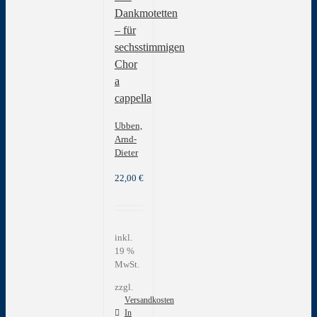
Dankmotetten
– für
sechsstimmigen
Chor
a
cappella
Ubben,
Arnd-
Dieter
22,00
€
inkl.
19 %
MwSt.
zzgl.
Versandkosten
In