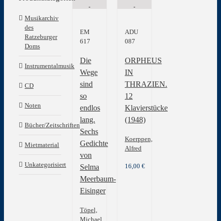
Musikarchiv
des
EM
ADU
Ratzeburger
617
087
Doms
Die
ORPHEUS
Instrumentalmusik
Wege
IN
sind
THRAZIEN.
CD
so
12
Noten
endlos
Klavierstücke
lang.
(1948)
Bücher/Zeitschriften
Sechs
Koerppen,
Gedichte
Mietmaterial
Alfred
von
Unkategorisiert
16,00
€
Selma
Meerbaum-
Eisinger
Töpel,
Michael