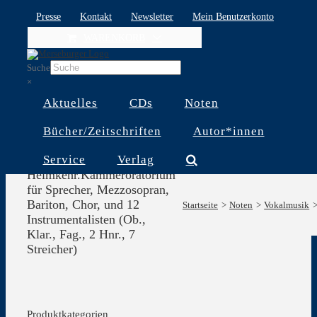
Skip
Presse
Kontakt
Newsletter
Mein Benutzerkonto
to
WARENKORB
content
Suche
×
Aktuelles
CDs
Noten
Bücher/Zeitschriften
Autor*innen
Service
Verlag
Von den Mühen der
Heimkehr.Kammeroratorium
für Sprecher, Mezzosopran,
Bariton, Chor, und 12
Startseite
Noten
Vokalmusik
Instrumentalisten (Ob.,
Klar., Fag., 2 Hnr., 7
Streicher)
Produktkategorien