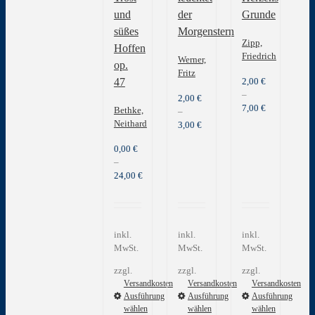
und
der
Grunde
süßes
Morgenstern
Zipp,
Hoffen
Friedrich
Werner,
op.
Fritz
2,00
€
47
–
2,00
€
7,00
€
Bethke,
–
Neithard
3,00
€
0,00
€
–
24,00
€
inkl.
inkl.
inkl.
MwSt.
MwSt.
MwSt.
zzgl.
zzgl.
zzgl.
Versandkosten
Versandkosten
Versandkosten
Ausführung
Ausführung
Ausführung
wählen
wählen
wählen