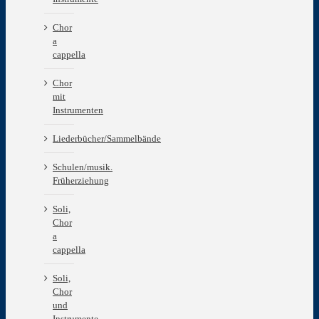
Chor
a
cappella
Chor
mit
Instrumenten
Liederbücher/Sammelbände
Schulen/musik.
Früherziehung
Soli,
Chor
a
cappella
Soli,
Chor
und
Instrumente