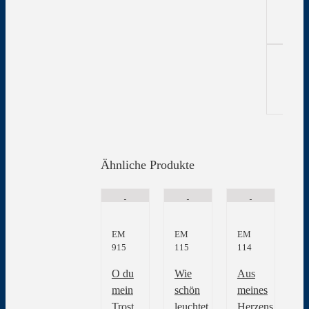
Ähnliche Produkte
EM
EM
EM
915
115
114
O du
Wie
Aus
mein
schön
meines
Trost
leuchtet
Herzens