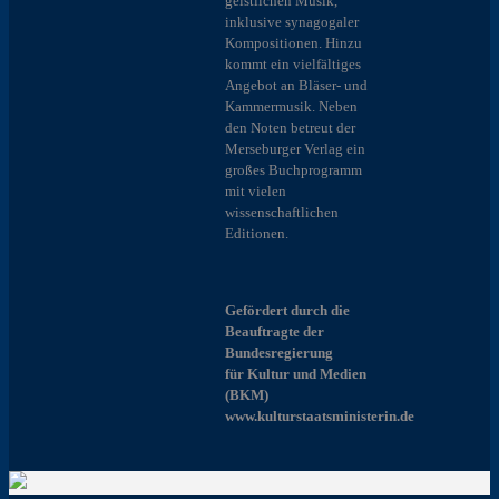
geistlichen Musik,
inklusive synagogaler
Kompositionen. Hinzu
kommt ein vielfältiges
Angebot an Bläser- und
Kammermusik. Neben
den Noten betreut der
Merseburger Verlag ein
großes Buchprogramm
mit vielen
wissenschaftlichen
Editionen.
Gefördert durch die
Beauftragte der
Bundesregierung
für Kultur und Medien
(BKM)
www.kulturstaatsministerin.de