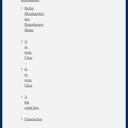
Reihe
Musikarchiv
des
Ratzeburger
Doms
3-
st.
gem.
Chor
4-
st.
gem.
Chor
5-
8st
gemChor
Frauenchor