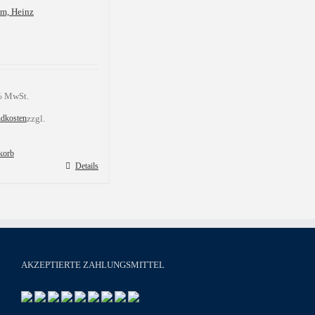
m, Heinz
 % MwSt.
ndkosten
zzgl.
korb
Details
AKZEPTIERTE ZAHLUNGSMITTEL