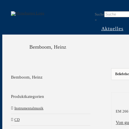
Skip
to
Suche
content
×
Aktuelles
Bemboom, Heinz
Beliebthe
Bemboom, Heinz
Produktkategorien
Instrumentalmusik
EM 266
CD
Von gu