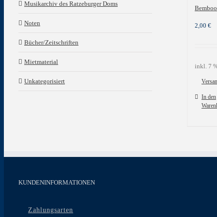
Musikarchiv des Ratzeburger Doms
Bemboo
Noten
2,00
€
Bücher/Zeitschriften
Mietmaterial
inkl. 7
Unkategorisiert
Versa
In den
Waren
KUNDENINFORMATIONEN
Zahlungsarten