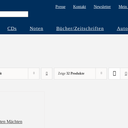
Presse
Kontakt
Newsletter
Mein 
CDs
Noten
Bücher/Zeitschriften
Auto
it
Zeige
32 Produkte
ten Mächten