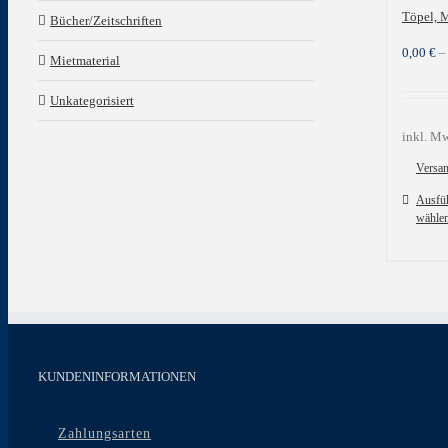
Töpel, 
Bücher/Zeitschriften
0,00
€
Mietmaterial
Unkategorisiert
inkl. Mw
Versa
Ausfü
wähle
Dieses
Produkt
weist
mehrere
Variante
auf.
Die
Optione
KUNDENINFORMATIONEN
können
auf
der
Zahlungsarten
Produkts