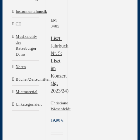
Instrumentalmusik
EM
CD
3405
Musikarchiv
Liszt-
des
Jahrbuch
Ratzeburger
Nr. 5:
Doms
Liszt
Noten
im
Konzert
Bücher/Zeitschriften
(Jg.
2023/24)
Mietmaterial
Christiane
Unkategorisiert
Wiesenfeldt
19,90
€