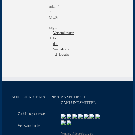
inkl. 7
%
MwSt.
zzgl.
Versandkosten
In
den
Warenkorb
Details
KUNDENINFORMATIONEN
AKZEPTIERTE
ZAHLUNGSMITTEL
Zahlungsarten
Versandarten
Verlag Merseburger