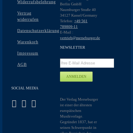
Widerrufsbelehrung
Berlin GmbH
Naumburger Straße 40
Vertrag
34127 Kassel/Germany
widerrufen
Telefon:
+49 561
789809-11
Datenschutzerklärung
E-Mail :
vertrieb@merseburger.de
Warenkorb
NEWSLETTER
Impressum
AGB
SOCIAL MEDIA
Der Verlag Merseburger
ist einer der ältesten
europäischen
Musikverlage.
Gegründet 1837, hat er
seinen Schwerpunkt in