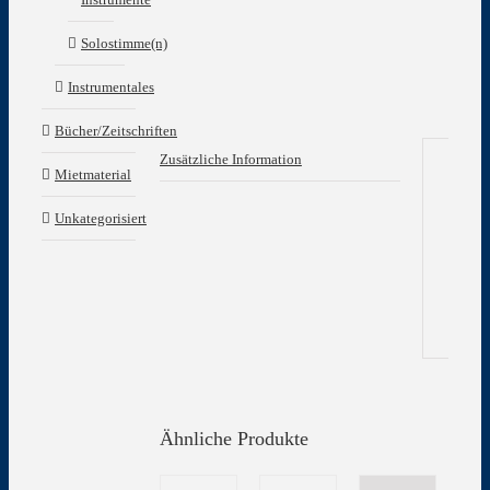
Solostimme(n)
Instrumentales
Bücher/Zeitschriften
Zusätzliche Information
Mietmaterial
Zu
Unkategorisiert
In
Gew
Ähnliche Produkte