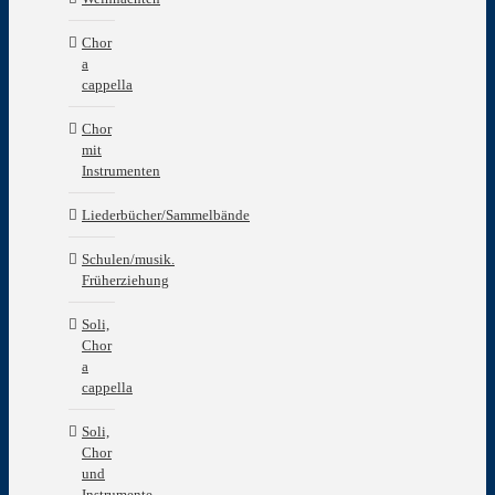
Chor
a
cappella
Chor
mit
Instrumenten
Liederbücher/Sammelbände
Schulen/musik.
Früherziehung
Soli,
Chor
a
cappella
Soli,
Chor
und
Instrumente