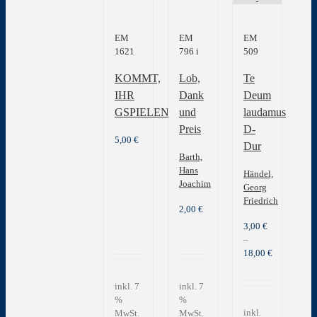
EM
EM
EM
1621
796 i
509
KOMMT,
Lob,
Te
IHR
Dank
Deum
GSPIELEN
und
laudamus
Preis
D-
5,00
€
Dur
Barth,
Hans
Händel,
Joachim
Georg
Friedrich
2,00
€
3,00
€
–
18,00
€
inkl. 7
inkl. 7
%
%
inkl.
MwSt.
MwSt.