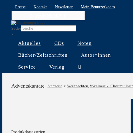
Skip
Presse
Kontakt
Newsletter
Mein Benutzerkonto
to
WARENKORB
content
Suche
×
Aktuelles
CDs
Noten
Bücher/Zeitschriften
Autor*innen
Service
Verlag
Adventskantate
Startseite
Weihnachten
Vokalmusik
Chor mit Inst
Produktkategorien