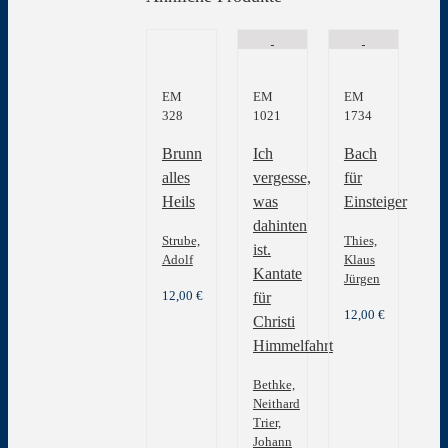
EM
EM
EM
328
1021
1734
Brunn
Ich
Bach
alles
vergesse,
für
Heils
was
Einsteiger
dahinten
Strube,
Thies,
ist.
Adolf
Klaus
Kantate
Jürgen
12,00
€
für
12,00
€
Christi
Himmelfahrt
Bethke,
Neithard
Trier,
Johann