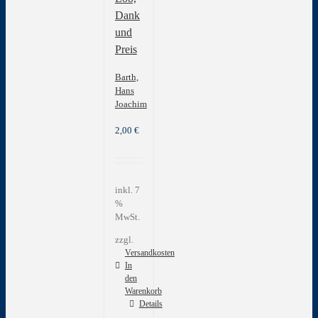
der
Dank
Produktseite
und
gewählt
Preis
werden
Barth,
Hans
Joachim
2,00
€
inkl. 7
%
MwSt.
zzgl.
Versandkosten
In
den
Warenkorb
Details