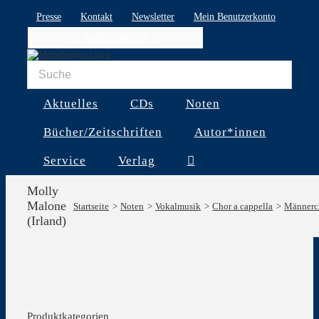
Skip
Presse
Kontakt
Newsletter
Mein Benutzerkonto
to
WARENKORB
content
Aktuelles
CDs
Noten
Bücher/Zeitschriften
Autor*innen
Service
Verlag
Molly
Malone
Startseite
Noten
Vokalmusik
Chor a cappella
Männerc
(Irland)
Produktkategorien