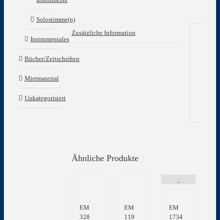
Solostimme(n)
Zusätzliche Information
Instrumentales
Zu
Bücher/Zeitschriften
In
Mietmaterial
Gew
Unkategorisiert
Ähnliche Produkte
EM
EM
EM
328
119
1734