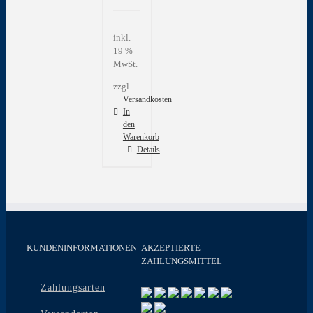
inkl.
19 %
MwSt.
zzgl.
Versandkosten
In
den
Warenkorb
Details
KUNDENINFORMATIONEN
AKZEPTIERTE
ZAHLUNGSMITTEL
Zahlungsarten