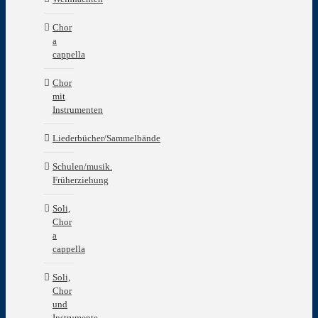
Chor
a
cappella
Chor
mit
Instrumenten
Liederbücher/Sammelbände
Schulen/musik.
Früherziehung
Soli,
Chor
a
cappella
Soli,
Chor
und
Instrumente