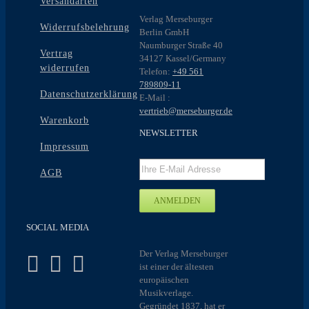
Versandarten
Verlag Merseburger
Widerrufsbelehrung
Berlin GmbH
Naumburger Straße 40
Vertrag
34127 Kassel/Germany
widerrufen
Telefon:
+49 561
789809-11
Datenschutzerklärung
E-Mail :
vertrieb@merseburger.de
Warenkorb
NEWSLETTER
Impressum
AGB
SOCIAL MEDIA
Der Verlag Merseburger
ist einer der ältesten
europäischen
Musikverlage.
Gegründet 1837, hat er