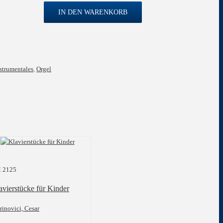
ia
IN DEN WARENKORB
strumentales
,
Orgel
 2125
avierstücke für Kinder
inovici, Cesar