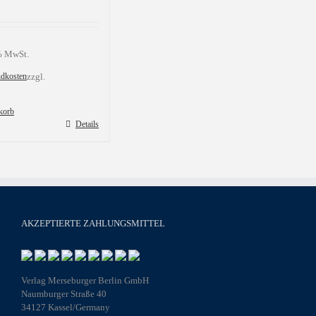
 % MwSt.
ndkosten
zzgl.
korb
Details
AKZEPTIERTE ZAHLUNGSMITTEL
Verlag Merseburger Berlin GmbH
Naumburger Straße 40
34127 Kassel/Germany