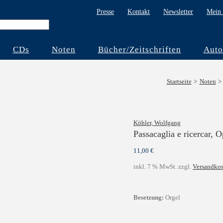
Presse
Kontakt
Newsletter
Mein 
CDs
Noten
Bücher/Zeitschriften
Auto
Startseite
Noten
Köhler, Wolfgang
Passacaglia e ricercar, 
11,00
€
inkl. 7 % MwSt.
zzgl.
Versandkos
Besetzung:
Orgel