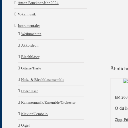
Anton Bruckner Jahr 2024
Vokalmusik
Instrumentales
Weihnachten
Akkordeon
Blechbläser
Ähnlich
Gitarre/Harfe
Holz- & Blechblasensemble
Holzbläser
EM 206
Kammermusik/Ensemble/Orchester
O du l
Klavier/Cembalo
Zipp, Fr
Orgel