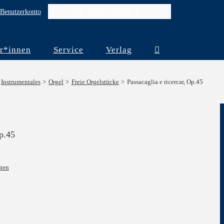
Benutzerkonto
WARENKORB
r*innen
Service
Verlag
Instrumentales
Orgel
Freie Orgelstücke
Passacaglia e ricercar, Op.45
Op.45
ten