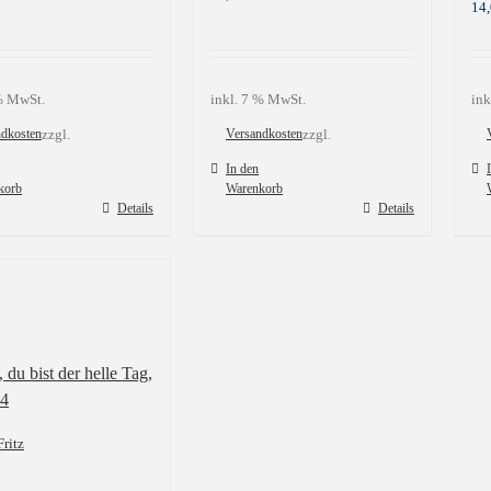
14
 % MwSt.
inkl. 7 % MwSt.
ink
ndkosten
zzgl.
Versandkosten
zzgl.
In den
korb
Warenkorb
Details
Details
, du bist der helle Tag,
34
Fritz