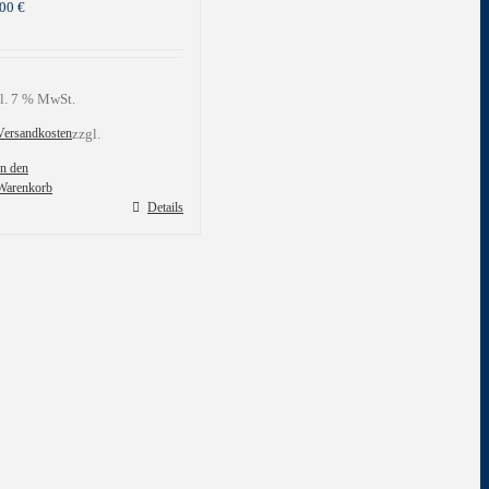
,00
€
l. 7 % MwSt.
Versandkosten
zzgl.
In den
Warenkorb
Details