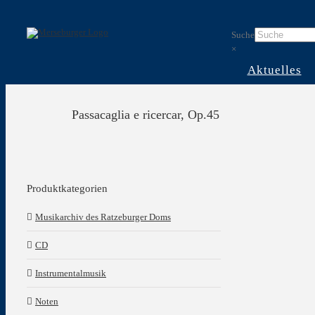
Skip
to
Suche
content
×
Aktuelles
Passacaglia e ricercar, Op.45
Produktkategorien
Musikarchiv des Ratzeburger Doms
CD
Instrumentalmusik
Noten