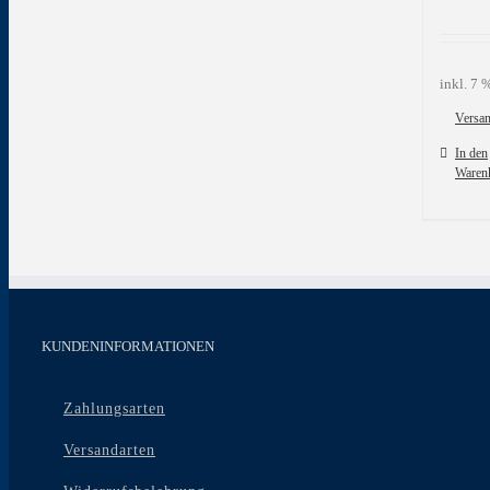
inkl. 7
Versa
In den
Waren
KUNDENINFORMATIONEN
Zahlungsarten
Versandarten