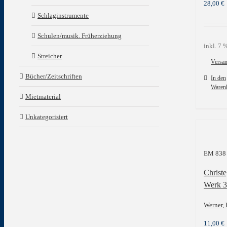
28,00
€
Schlaginstrumente
Schulen/musik. Früherziehung
inkl. 7
Streicher
Versa
Bücher/Zeitschriften
In den
Waren
Mietmaterial
Unkategorisiert
EM 838
Christe
Werk 
Werner, 
11,00
€