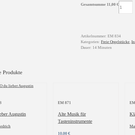
Passacagl
Gesamtsumme
11,00
€
e
ricercar,
Op.45
Menge
Artikelnummer:
EM 834
Kategorien:
Freie Orgelstücke
,
In
Dauer: 14 Minuten
e Produkte
8
EM 871
EM
ieber Augustin
Alte Musik für
Kl
Tasteninstrumente
iedrich
Mar
10,00
€