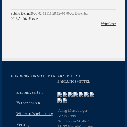
Sabine Kemna
2020-02-11T11:29:12+01:00
20. Dezember
2018
|
Archiv
,
Presse
|
Weiterlesen
KUNDENINFORMATIONEN
AKZEPTIERTE
ZAHLUNGSMITTEL
Zahlungsarten
Versandarten
Verlag Merseburger
Widerrufsbelehrung
Berlin GmbH
Naumburger Straße 40
Vertrag
34127 Kassel/Germany