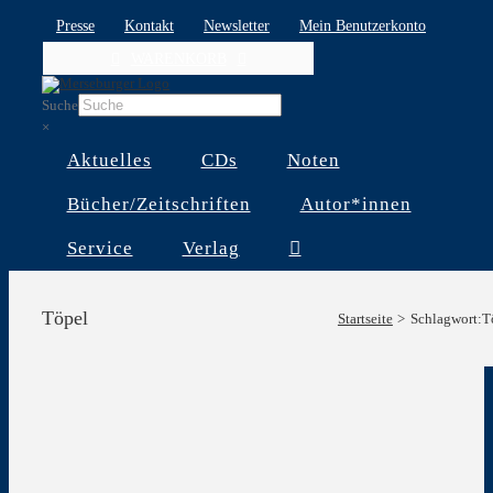
Skip
Presse
Kontakt
Newsletter
Mein Benutzerkonto
to
WARENKORB
content
Suche
×
Aktuelles
CDs
Noten
Bücher/Zeitschriften
Autor*innen
Service
Verlag
Töpel
Startseite
Schlagwort:
T