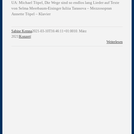
UA: Michael Töpel, Die Wege sind so endlos lang Lieder auf Texte
von Selma Meerbaum-Eisinger Iuliia Tarasova – Mezzosopran
Annette Töpel – Klavier
Sabine Kemna
2021-03-10T16:46:11+01:00
10. März
2021
|
Konzert
|
Weiterlesen