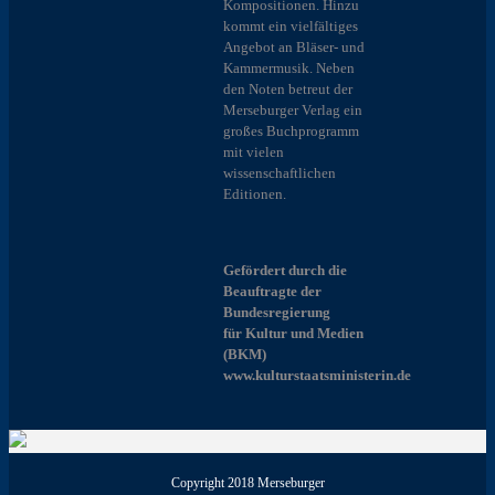
Kompositionen. Hinzu
kommt ein vielfältiges
Angebot an Bläser- und
Kammermusik. Neben
den Noten betreut der
Merseburger Verlag ein
großes Buchprogramm
mit vielen
wissenschaftlichen
Editionen.
Gefördert durch die
Beauftragte der
Bundesregierung
für Kultur und Medien
(BKM)
www.kulturstaatsministerin.de
Copyright 2018 Merseburger