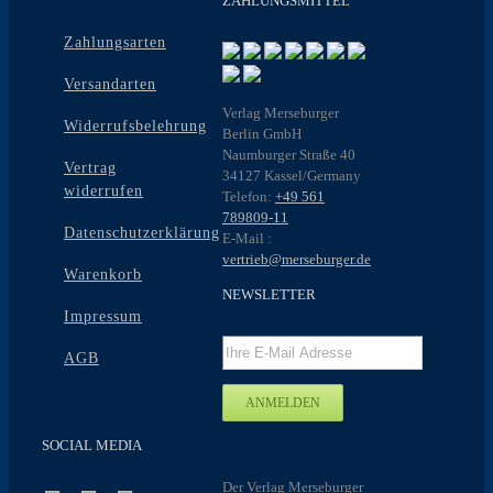
ZAHLUNGSMITTEL
Zahlungsarten
Versandarten
Verlag Merseburger
Widerrufsbelehrung
Berlin GmbH
Naumburger Straße 40
Vertrag
34127 Kassel/Germany
widerrufen
Telefon:
+49 561
789809-11
Datenschutzerklärung
E-Mail :
vertrieb@merseburger.de
Warenkorb
NEWSLETTER
Impressum
AGB
SOCIAL MEDIA
Der Verlag Merseburger