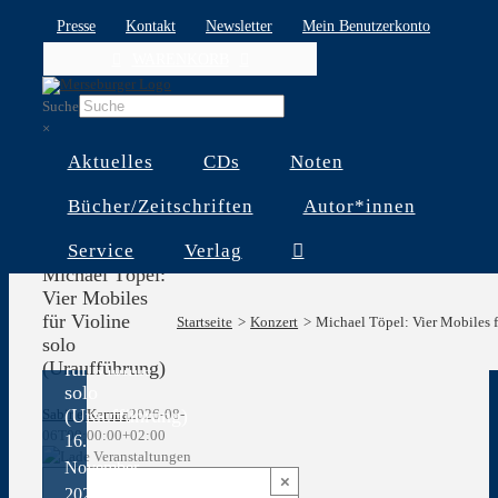
Skip
Presse
Kontakt
Newsletter
Mein Benutzerkonto
to
WARENKORB
content
Suche
×
Aktuelles
CDs
Noten
Bücher/Zeitschriften
Autor*innen
Service
Verlag
Michael Töpel:
Vier Mobiles
für Violine
Michael Töpel:
Startseite
Konzert
Michael Töpel: Vier Mobiles f
solo
Vier Mobiles
(Uraufführung)
für Violine
solo
(Uraufführung)
Sabine Kemna
2026-08-
06T00:00:00+02:00
16.
November
×
2025 @