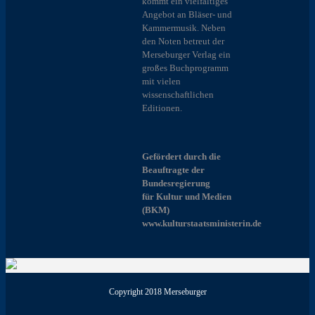
kommt ein vielfältiges
Angebot an Bläser- und
Kammermusik. Neben
den Noten betreut der
Merseburger Verlag ein
großes Buchprogramm
mit vielen
wissenschaftlichen
Editionen.
Gefördert durch die
Beauftragte der
Bundesregierung
für Kultur und Medien
(BKM)
www.kulturstaatsministerin.de
Copyright 2018 Merseburger