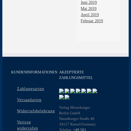
Juni 2019
Mai 2019
April 2019
Februar 2019
KUNDENINFORMATIONEN
AKZEPTIERTE
ZAHLUNGSMITTEL
Zahlungsarten
Versandarten
Verlag Merseburger
Widerrufsbelehrung
Berlin GmbH
Naumburger Straße 40
Vertrag
34127 Kassel/Germany
widerrufen
Telefon:
+49 561