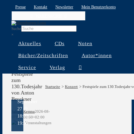
Skip
Presse
Kontakt
Newsletter
Mein Benutzerkonto
to
WARENKORB
content
Suche
×
Aktuelles
CDs
Noten
Bücher/Zeitschriften
Autor*innen
Service
Verlag
Festspiele
Festspiele
zum
zum
130.Todesjahr
130.Todesjahr
Startseite
Konzert
Festspiele zum 130.Todesjahr 
von Anton
von Anton
Bruckner
Bruckner
September
27 @
Sabine Kemna
2026-08-
18:00
-
07T00:00:00+02:00
19:00