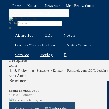
Skip
Presse
Kontakt
Newsletter
Mein Benutzerkonto
to
WARENKORB
content
Suche
×
Aktuelles
CDs
Noten
Bücher/Zeitschriften
Autor*innen
Service
Verlag
Festspiele
zum
130.Todesjahr
Startseite
Konzert
Festspiele zum 130.Todesjahr 
von Anton
Bruckner
Sabine Kemna
2026-08-
10T00:00:00+02:00
Festspiele zum 130.Todesjahr