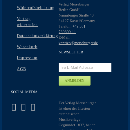
Verlag Merseburger
Widerrufsbelehrung
Berlin GmbH
Naumburger Straße 40
Vertrag
34127 Kassel/Germany
widerrufen
Telefon:
+49 561
789809-11
Datenschutzerklärung
E-Mail :
vertrieb@merseburger.de
Warenkorb
NEWSLETTER
Impressum
AGB
SOCIAL MEDIA
Der Verlag Merseburger
ist einer der ältesten
europäischen
Musikverlage.
Gegründet 1837, hat er