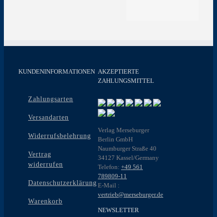
KUNDENINFORMATIONEN
AKZEPTIERTE
ZAHLUNGSMITTEL
Zahlungsarten
Versandarten
Verlag Merseburger
Widerrufsbelehrung
Berlin GmbH
Naumburger Straße 40
Vertrag
34127 Kassel/Germany
widerrufen
Telefon:
+49 561
789809-11
Datenschutzerklärung
E-Mail :
vertrieb@merseburger.de
Warenkorb
NEWSLETTER