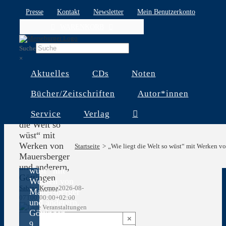
Skip
Presse
Kontakt
Newsletter
Mein Benutzerkonto
to
WARENKORB
content
Suche
×
Aktuelles
CDs
Noten
Bücher/Zeitschriften
Autor*innen
Service
Verlag
„Wie liegt
die Welt so
wüst“ mit
Werken von
Startseite
„Wie liegt die Welt so wüst“ mit Werken v
„Wie liegt
Mauersberger
die Welt so
und anderern,
wüst“ mit
Göttingen
Werken von
Sabine Kemna
2026-08-
Mauersberger
07T00:00:00+02:00
und anderern,
Göttingen
×
9.