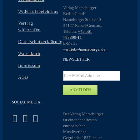
Verlag Merseburger
Widerrufsbelehrung
Berlin GmbH
Naumburger Straße 40
Vertrag
34127 Kassel/Germany
widerrufen
Telefon:
+49 561
789809-11
Datenschutzerklärung
E-Mail :
vertrieb@merseburger.de
Warenkorb
NEWSLETTER
Impressum
AGB
SOCIAL MEDIA
Der Verlag Merseburger
ist einer der ältesten
europäischen
Musikverlage.
Gegründet 1837, hat er