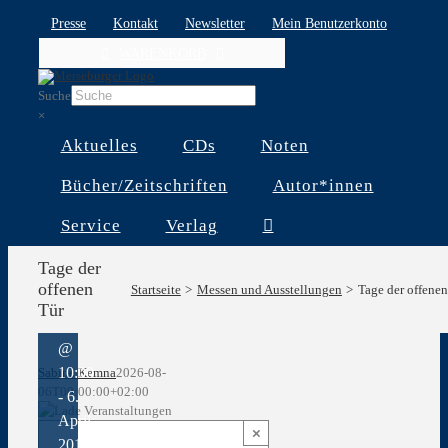
Skip
Presse
Kontakt
Newsletter
Mein Benutzerkonto
to
WARENKORB
content
Suche
×
Aktuelles
CDs
Noten
Bücher/Zeitschriften
Autor*innen
Tage
der
Service
Verlag
offenen
Tür
Tage der
5.
offenen
Startseite
Messen und Ausstellungen
Tage der offenen
April
Tür
2019
@
10:00
Sabine Kemna
2026-08-
06T00:00:00+02:00
-
6.
April
×
2019