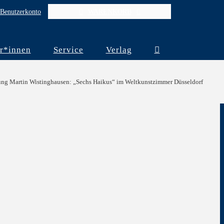
Benutzerkonto
WARENKORB
r*innen
Service
Verlag
ung Martin Wistinghausen: „Sechs Haikus“ im Weltkunstzimmer Düsseldorf