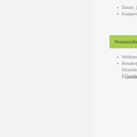
Datum:
Kategori
Veranstalt
Weltkun
Ronsdorf
Düsseldo
Google