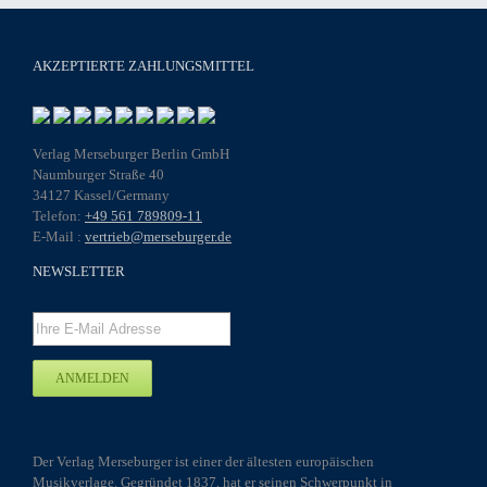
AKZEPTIERTE ZAHLUNGSMITTEL
Verlag Merseburger Berlin GmbH
Naumburger Straße 40
34127 Kassel/Germany
Telefon:
+49 561 789809-11
E-Mail :
vertrieb@merseburger.de
NEWSLETTER
Der Verlag Merseburger ist einer der ältesten europäischen
Musikverlage. Gegründet 1837, hat er seinen Schwerpunkt in