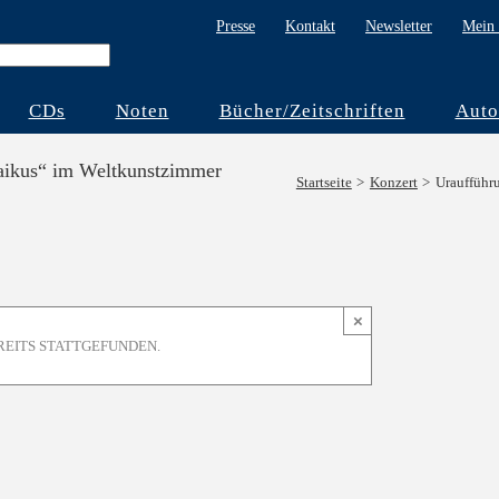
Presse
Kontakt
Newsletter
Mein 
CDs
Noten
Bücher/Zeitschriften
Auto
aikus“ im Weltkunstzimmer
Startseite
Konzert
Uraufführ
×
REITS STATTGEFUNDEN.