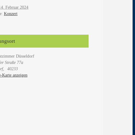
14. Februar 2024
e:
Konzert
ungsort
stzimmer Düsseldorf
er Straße 77a
rf
,
40233
-Karte anzeigen