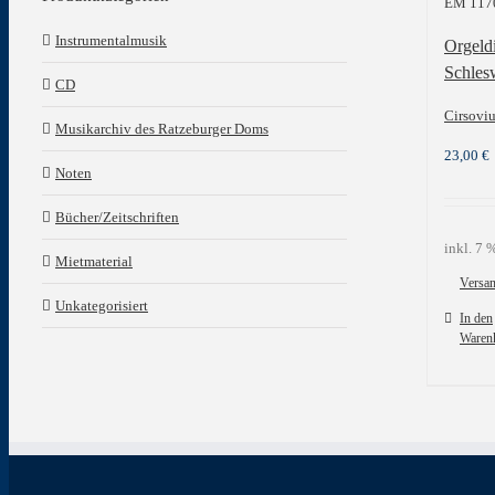
EM 117
Instrumentalmusik
Orgeldi
Schles
CD
Cirsovi
Musikarchiv des Ratzeburger Doms
23,00
€
Noten
Bücher/Zeitschriften
inkl. 7
Mietmaterial
Versa
Unkategorisiert
In den
Waren