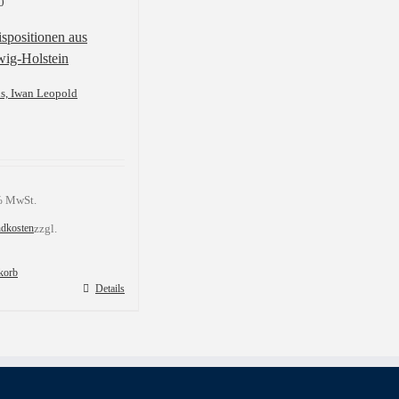
0
spositionen aus
wig-Holstein
us, Iwan Leopold
 % MwSt.
ndkosten
zzgl.
korb
Details