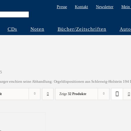
Presse
Kontakt
Newsletter
Mein 
CDs
Noten
Bücher/Zeitschriften
Auto
95
urger erschien seine Abhandlung: Orgeldispositionen aus Schleswig-Holstein 194
it
Zeige
32 Produkte