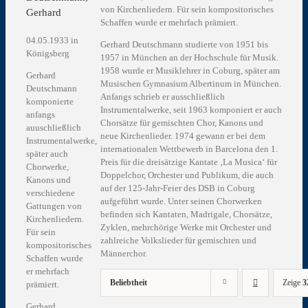
von Kirchenliedern. Für sein kompositorisches
Gerhard
Schaffen wurde er mehrfach prämiert.
04.05.1933 in
Gerhard Deutschmann studierte von 1951 bis
Königsberg
1957 in München an der Hochschule für Musik.
1958 wurde er Musiklehrer in Coburg, später am
Gerhard
Musischen Gymnasium Albertinum in München.
Deutschmann
Anfangs schrieb er ausschließlich
komponierte
Instrumentalwerke, seit 1963 komponiert er auch
anfangs
Chorsätze für gemischten Chor, Kanons und
auuschließlich
neue Kirchenlieder. 1974 gewann er bei dem
Instrumentalwerke,
internationalen Wettbewerb in Barcelona den 1.
später auch
Preis für die dreisätzige Kantate ‚La Musica‘ für
Chorwerke,
Doppelchor, Orchester und Publikum, die auch
Kanons und
auf der 125-Jahr-Feier des DSB in Coburg
verschiedene
aufgeführt wurde. Unter seinen Chorwerken
Gattungen von
befinden sich Kantaten, Madrigale, Chorsätze,
Kirchenliedern.
Zyklen, mehrchörige Werke mit Orchester und
Für sein
zahlreiche Volkslieder für gemischten und
kompositorisches
Männerchor.
Schaffen wurde
er mehrfach
Beliebtheit
Zeige
3
prämiert.
Gerhard