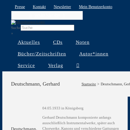
Skip
Presse
Kontakt
Newsletter
Mein Benutzerkonto
to
WARENKORB
content
Suche
×
Aktuelles
CDs
Noten
Bücher/Zeitschriften
Autor*innen
Service
Verlag
Deutschmann, Gerhard
Startseite
Deutschmann, Ger
04.05.1933 in Königsberg
Gerhard Deutschmann komponierte anfangs
auuschließlich Instrumentalwerke, später auch
Chorwerke, Kanons und verschiedene Gattungen
Deutschmann,