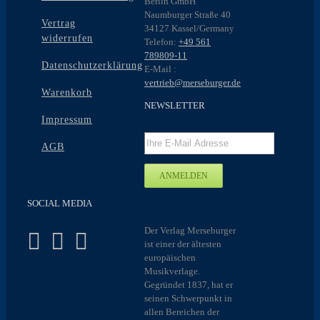
Berlin GmbH
Naumburger Straße 40
Vertrag
34127 Kassel/Germany
widerrufen
Telefon:
+49 561
789809-11
Datenschutzerklärung
E-Mail :
vertrieb@merseburger.de
Warenkorb
NEWSLETTER
Impressum
AGB
SOCIAL MEDIA
Der Verlag Merseburger
ist einer der ältesten
europäischen
Musikverlage.
Gegründet 1837, hat er
seinen Schwerpunkt in
allen Bereichen der