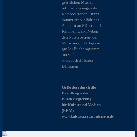
geistlichen Musik,
inklusive synagogaler
Kompositionen. Hinzu
kommt ein vielfältiges
Angebot an Bläser- und
Kammermusik. Neben
den Noten betreut der
Merseburger Verlag ein
großes Buchprogramm
mit vielen
wissenschaftlichen
Editionen.
Gefördert durch die
Beauftragte der
Bundesregierung
für Kultur und Medien
(BKM)
www.kulturstaatsministerin.de