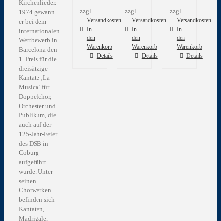
Kirchenlieder.
zzgl.
zzgl.
zzgl.
1974 gewann
Versandkosten
Versandkosten
Versandkosten
er bei dem
In
In
In
internationalen
den
den
den
Wettbewerb in
Warenkorb
Warenkorb
Warenkorb
Barcelona den
Details
Details
Details
1. Preis für die
dreisätzige
Kantate ‚La
Musica‘ für
Doppelchor,
Orchester und
Publikum, die
auch auf der
125-Jahr-Feier
des DSB in
Coburg
aufgeführt
wurde. Unter
seinen
Chorwerken
befinden sich
Kantaten,
Madrigale,