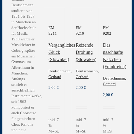
Deutschmann
studierte von
1951 bis 1957
in München an
der Hochschule
EM
EM
EM
für Musik.
9211
9210
9202
1958 wurde er
Vergängliches
Reizende
Das
Musiklehrer in
Coburg, später
Glück
Drohung
naschhafte
am Musischen
(Slowakei)
(Slowakei)
Kätzchen
Gymnasium
(Frankreich)
Albertinum in
Deutschmann,
Deutschmann,
München.
Gerhard
Gerhard
Deutschmann,
Anfangs
Gerhard
schrieb er
2,00
€
2,00
€
ausschließlich
2,00
€
Instrumentalwerke,
seit 1963
komponiert er
auch Chorsätze
für gemischten
inkl. 7
inkl. 7
inkl. 7
Chor, Kanons
%
%
%
und neue
MwSt.
MwSt.
MwSt.