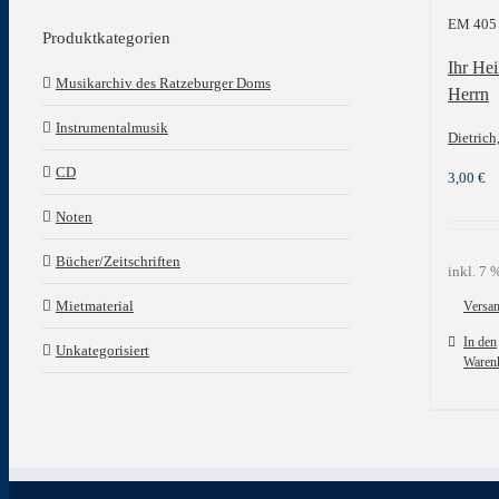
EM 405
Produktkategorien
Ihr Hei
Musikarchiv des Ratzeburger Doms
Herrn
Instrumentalmusik
Dietrich,
CD
3,00
€
Noten
Bücher/Zeitschriften
inkl. 7
Mietmaterial
Versa
In den
Unkategorisiert
Waren