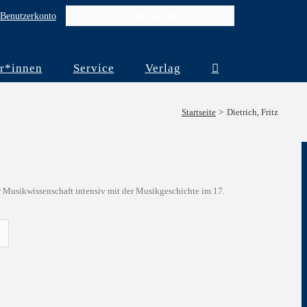
Benutzerkonto
WARENKORB
r*innen
Service
Verlag
Startseite
Dietrich, Fritz
r Musikwissenschaft intensiv mit der Musikgeschichte im 17.