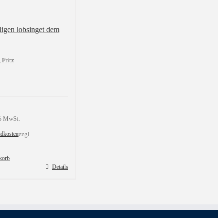
ligen lobsinget dem
 Fritz
 % MwSt.
ndkosten
zzgl.
korb
Details