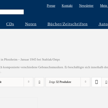
Presse
Kontakt
Newsletter
Mein 
CDs
Noten
Bücher/Zeitschriften
Auto
in Pforzheim – Januar 1945 bei Stablak/Ostpr.
ich komponierte verschiedene Gebrauchsmusiken. Er beschäftigte sich innerhalb de
.
it
Zeige
32 Produkte