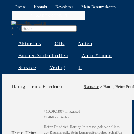
Skip
Presse
Kontakt
Newsletter
Mein Benutzerkonto
to
WARENKORB
content
Suche
×
Aktuelles
CDs
Noten
Bücher/Zeitschriften
Autor*innen
Service
Verlag
Hartig, Heinz Friedrich
Startseite
Hartig, Heinz Frie
*10.09.1907 in Kassel
†1969 in Berlin
Heinz Friedrich Hartigs Interesse galt vor allem
der Raummusik. Sein kompositorisches Schaffen
Hartig, Heinz