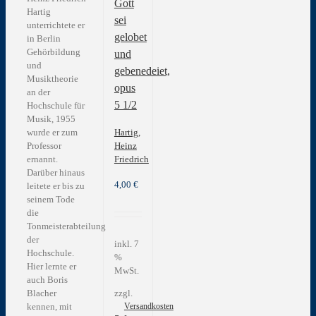
Gott
Hartig
sei
unterrichtete er
gelobet
in Berlin
Gehörbildung
und
und
gebenedeiet,
Musiktheorie
opus
an der
5 1/2
Hochschule für
Musik, 1955
Hartig,
wurde er zum
Heinz
Professor
Friedrich
ernannt.
Darüber hinaus
4,00
€
leitete er bis zu
seinem Tode
die
Tonmeisterabteilung
der
inkl. 7
Hochschule.
%
Hier lernte er
MwSt.
auch Boris
Blacher
zzgl.
kennen, mit
Versandkosten