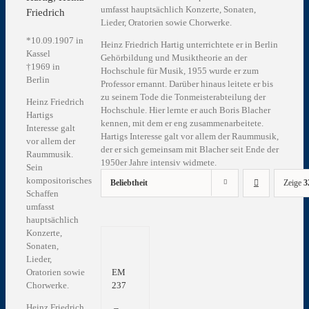
umfasst hauptsächlich Konzerte, Sonaten,
Friedrich
Lieder, Oratorien sowie Chorwerke.
*10.09.1907 in
Heinz Friedrich Hartig unterrichtete er in Berlin
Kassel
Gehörbildung und Musiktheorie an der
†1969 in
Hochschule für Musik, 1955 wurde er zum
Berlin
Professor ernannt. Darüber hinaus leitete er bis
zu seinem Tode die Tonmeisterabteilung der
Heinz Friedrich
Hochschule. Hier lernte er auch Boris Blacher
Hartigs
kennen, mit dem er eng zusammenarbeitete.
Interesse galt
Hartigs Interesse galt vor allem der Raummusik,
vor allem der
der er sich gemeinsam mit Blacher seit Ende der
Raummusik.
1950er Jahre intensiv widmete.
Sein
kompositorisches
Beliebtheit
Zeige
3
Schaffen
umfasst
hauptsächlich
Konzerte,
Sonaten,
Lieder,
Oratorien sowie
EM
Chorwerke.
237
Heinz Friedrich