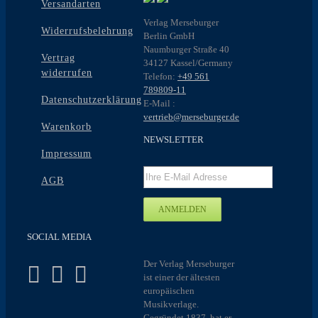
Versandarten
Verlag Merseburger
Widerrufsbelehrung
Berlin GmbH
Naumburger Straße 40
Vertrag
34127 Kassel/Germany
widerrufen
Telefon:
+49 561
789809-11
Datenschutzerklärung
E-Mail :
vertrieb@merseburger.de
Warenkorb
NEWSLETTER
Impressum
AGB
SOCIAL MEDIA
Der Verlag Merseburger
ist einer der ältesten
europäischen
Musikverlage.
Gegründet 1837, hat er