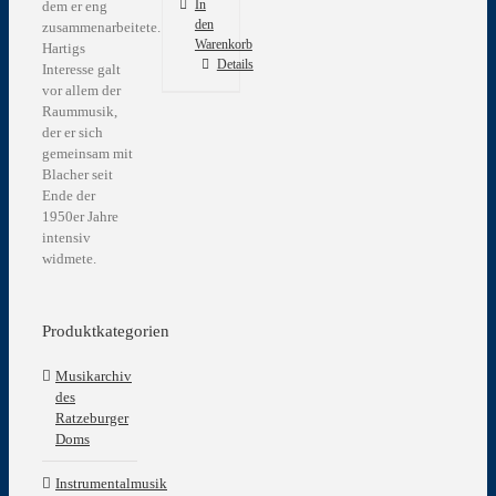
In
dem er eng
den
zusammenarbeitete.
Warenkorb
Hartigs
Details
Interesse galt
vor allem der
Raummusik,
der er sich
gemeinsam mit
Blacher seit
Ende der
1950er Jahre
intensiv
widmete.
Produktkategorien
Musikarchiv
des
Ratzeburger
Doms
Instrumentalmusik