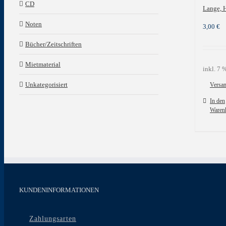
CD
Lange, 
Noten
3,00
€
Bücher/Zeitschriften
Mietmaterial
inkl. 7
Unkategorisiert
Versa
In den
Waren
KUNDENINFORMATIONEN
Zahlungsarten