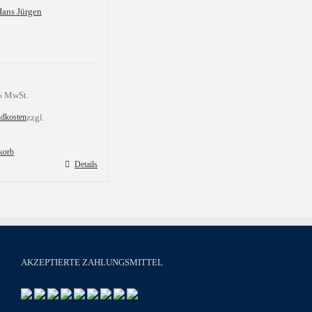
Hans Jürgen
 % MwSt.
ndkosten
zzgl.
korb
Details
AKZEPTIERTE ZAHLUNGSMITTEL