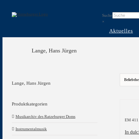
Skip
to
Suche
content
×
Aktuelles
Lange, Hans Jürgen
Beliebthe
Lange, Hans Jürgen
Produktkategorien
Musikarchiv des Ratzeburger Doms
EM 411
Instrumentalmusik
In dulc