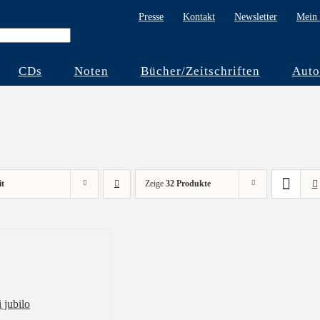
Presse
Kontakt
Newsletter
Mein 
CDs
Noten
Bücher/Zeitschriften
Auto
it
Zeige
32 Produkte
i jubilo