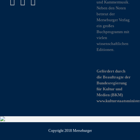
und Kammermusik.
Neben den Noten
betreut der
Merseburger Verlag
ein großes
Buchprogramm mit
vielen
wissenschaftlichen
Editionen.
Gefördert durch
die Beauftragte der
Bundesregierung
für Kultur und
Medien (BKM)
www.kulturstaatsministe
Copyright 2018 Merseburger