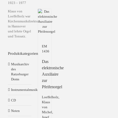
1923 – 1977
Klaus von
Loeffelholz war
Kirchenmusikdirektor
in Hannover
und lehrte Orgel
und Tonsatz.
EM
1436
Produktkategorien
Das
Musikarchiv
elektronische
des
Auxiliaire
Ratzeburger
Doms
zur
Pfeifenorgel
Instrumentalmusik
Loeffelholz,
CD
Klaus
von
Noten
Michel,
Josef