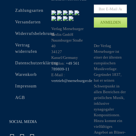
Zahlungsarten
Versandarten
Verlag Merseburger
Widerrufsbelehrung
Berlin GmbH
Naumburger Straße
Vertrag
Der Verlag
40
widerrufen
Merseburger ist
34127
einer der ältesten
Kassel/Germany
Datenschutzerklärung
europäischen
Telefon:
+49 561
Musikverlage.
789809-11
Warenkorb
Gegründet 1837,
E-Mail :
hat er seinen
vertrieb@merseburger.de
Impressum
Schwerpunkt in
allen Bereichen der
AGB
geistlichen Musik,
inklusive
synagogaler
Kompositionen.
Hinzu kommt ein
SOCIAL MEDIA
vielfältiges
Angebot an Bläser-