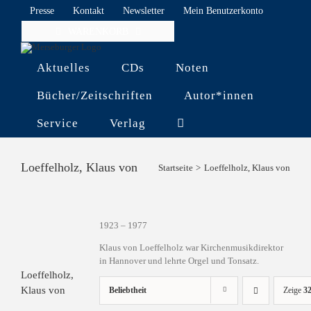
Skip
Presse
Kontakt
Newsletter
Mein Benutzerkonto
to
WARENKORB
content
Aktuelles
CDs
Noten
Bücher/Zeitschriften
Autor*innen
Service
Verlag
Loeffelholz, Klaus von
Startseite
Loeffelholz, Klaus von
1923 – 1977
Klaus von Loeffelholz war Kirchenmusikdirektor
in Hannover und lehrte Orgel und Tonsatz.
Loeffelholz,
Klaus von
Beliebtheit
Zeige
32