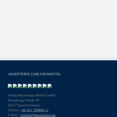
AKZEPTIERTE ZAHLUNGSMITTEL
Verlag Merseburger Berlin GmbH
Naumburger Straße 40
34127 Kassel/Germany
Telefon:
+49 561 789809-11
E-Mail :
vertrieb@merseburger.de