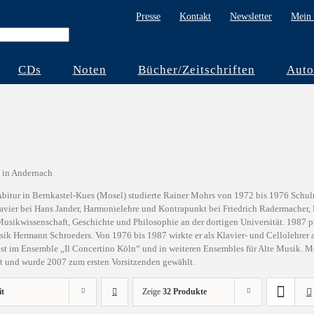
Presse
Kontakt
Newsletter
Mein 
CDs
Noten
Bücher/Zeitschriften
Auto
 in Andernach
bitur in Bernkastel-Kues (Mosel) studierte Rainer Mohrs von 1972 bis 1976 Schu
lavier bei Hans Jander, Harmonielehre und Kontrapunkt bei Friedrich Radermacher
sikwissenschaft, Geschichte und Philosophie an der dortigen Universität. 1987 pro
k Hermann Schroeders. Von 1976 bis 1987 wirkte er als Klavier- und Cellolehrer 
ist im Ensemble „Il Concertino Köln“ und in weiteren Ensembles für Alte Musik. 
ft und wurde 2007 zum ersten Vorsitzenden gewählt.
it
Zeige
32 Produkte