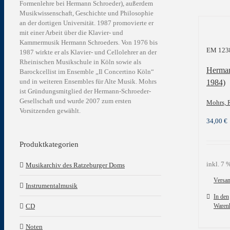
Formenlehre bei Hermann Schroeder), außerdem
Musikwissenschaft, Geschichte und Philosophie
an der dortigen Universität. 1987 promovierte er
mit einer Arbeit über die Klavier- und
Kammermusik Hermann Schroeders. Von 1976 bis
EM 123
1987 wirkte er als Klavier- und Cellolehrer an der
Rheinischen Musikschule in Köln sowie als
Herman
Barockcellist im Ensemble „Il Concertino Köln“
und in weiteren Ensembles für Alte Musik. Mohrs
1984)
ist Gründungsmitglied der Hermann-Schroeder-
Gesellschaft und wurde 2007 zum ersten
Mohrs, 
Vorsitzenden gewählt.
34,00
€
Produktkategorien
inkl. 7
Musikarchiv des Ratzeburger Doms
Versa
Instrumentalmusik
In den
CD
Waren
Noten