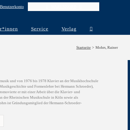
Benutzerkonto
WARENKORB
r*innen
Service
Verlag
Startseite
Mohrs, Rainer
lmusik und von 1976 bis 1978 Klavier an der Musikhochschule
, Musikgeschichte und Formenlehre bei Hermann Schroeder),
movierte er mit einer Arbeit über die Klavier- und
an der Rheinischen Musikschule in Köln sowie als
Mohrs ist Gründungsmitglied der Hermann-Schroeder-