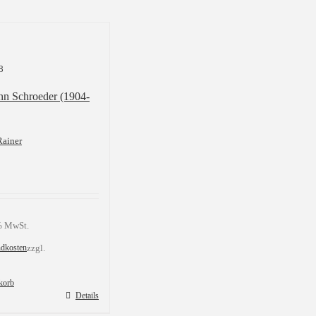
8
n Schroeder (1904-
Rainer
 % MwSt.
ndkosten
zzgl.
korb
Details