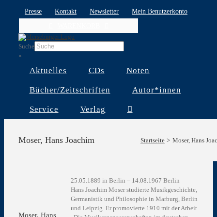
Skip
Presse
Kontakt
Newsletter
Mein Benutzerkonto
to
WARENKORB
content
Suche
×
Aktuelles
CDs
Noten
Bücher/Zeitschriften
Autor*innen
Service
Verlag
Moser, Hans Joachim
Startseite
Moser, Hans Joa
25.05.1889 in Berlin – 14.08.1967 Berlin
Hans Joachim Moser studierte Musikgeschichte,
Germanistik und Philosophie in Marburg, Berlin
und Leipzig. Er promovierte 1910 mit der Arbeit
Moser, Hans