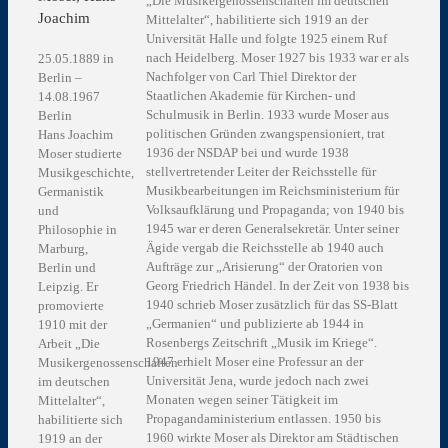
„Die Musikergenossenschaften im deutschen
Joachim
Mittelalter“, habilitierte sich 1919 an der
Universität Halle und folgte 1925 einem Ruf
nach Heidelberg. Moser 1927 bis 1933 war er als
25.05.1889 in
Nachfolger von Carl Thiel Direktor der
Berlin –
Staatlichen Akademie für Kirchen- und
14.08.1967
Schulmusik in Berlin. 1933 wurde Moser aus
Berlin
politischen Gründen zwangspensioniert, trat
Hans Joachim
1936 der NSDAP bei und wurde 1938
Moser studierte
stellvertretender Leiter der Reichsstelle für
Musikgeschichte,
Musikbearbeitungen im Reichsministerium für
Germanistik
Volksaufklärung und Propaganda; von 1940 bis
und
1945 war er deren Generalsekretär. Unter seiner
Philosophie in
Ägide vergab die Reichsstelle ab 1940 auch
Marburg,
Aufträge zur „Arisierung“ der Oratorien von
Berlin und
Georg Friedrich Händel. In der Zeit von 1938 bis
Leipzig. Er
1940 schrieb Moser zusätzlich für das SS-Blatt
promovierte
„Germanien“ und publizierte ab 1944 in
1910 mit der
Rosenbergs Zeitschrift „Musik im Kriege“.
Arbeit „Die
1947 erhielt Moser eine Professur an der
Musikergenossenschaften
Universität Jena, wurde jedoch nach zwei
im deutschen
Monaten wegen seiner Tätigkeit im
Mittelalter“,
Propagandaministerium entlassen. 1950 bis
habilitierte sich
1960 wirkte Moser als Direktor am Städtischen
1919 an der