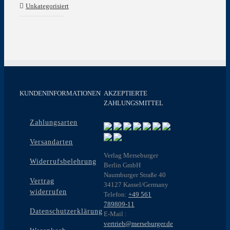
Unkategorisiert
KUNDENINFORMATIONEN
AKZEPTIERTE
ZAHLUNGSMITTEL
Zahlungsarten
Versandarten
Verlag Merseburger
Widerrufsbelehrung
Berlin GmbH
Naumburger Straße 40
Vertrag
34127 Kassel/Germany
widerrufen
Telefon:
+49 561
789809-11
Datenschutzerklärung
E-Mail :
vertrieb@merseburger.de