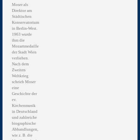
Moser als
Direktor am
Städtischen
Konservatorium
in Berlin-West.
1963 wurde
ihm die
Mozartmedaille
der Stadt Wien
verliehen.
Nach dem
Zweiten
Weltkrieg
schrieb Moser
eine
Geschichte der
ev.
Kirchenmusik
in Deutschland
und zahlreiche
biographische
Abhandlungen,
wie z. B. die