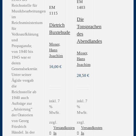
EM
Reichsstelle für
EM
1403
Musikbearbeitungen
1115
im
Die
Reichsministerium
Dietrich
Tonsprachen
für
Buxtehude
des
Volksaufklärung
und
Abendlandes
Moser,
Propaganda;
Hans
von 1940 bis
Moser,
Joachim
1945 war er
Hans
deren
Joachim
16,00
€
Generalsekretär.
Unter seiner
28,50
€
Ägide vergab
die
Reichsstelle ab
1940 auch
inkl. 7
inkl. 7
Aufträge zur
%
%
„Arisierung“
MwSt.
MwSt.
der Oratorien
von Georg
zzgl.
zzgl.
Friedrich
Versandkosten
Versandkosten
Händel. In der
In
In