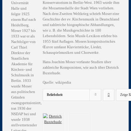
Konservatorium in Berlin-West. 1963 wurde ihm
Universität
die Mozartmedaille der Stadt Wien verliehen.
Halle und
Nach dem Zweiten Weltkrieg schrieb Moser eine
folgte 1925
Geschichte der ev. Kirchenmusik in Deutschland
einem Ruf nach
und zahlreiche biographische Abhandlungen,
Heidelberg.
wie z. B. die Musikgeschichte in 100
Moser 1927 bis
Lebensbildern. Sein Musik-Lexikon erlebte bis
1933 war er als
1955 fünf Auflagen. Mosers kompositorisches
Nachfolger von
Œuvre umfasst Klavierstücke, Lieder,
Carl Thiel
Schauspielmusiken und Chorwerke.
Direktor der
Staatlichen
Hans Joachim Moser verfasste Studien über
Akademie für
zahlreiche Komponisten, wie auch über Dietrich
Kirchen- und
Buxtehude.
Schulmusik in
Berlin. 1933
Quelle: wikipedia
wurde Moser
aus politischen
Beliebtheit
Zeige
3
Gründen
zwangspensioniert,
trat 1936 der
NSDAP bei und
wurde 1938
stellvertretender
Leiter der