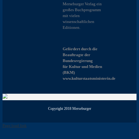
Merseburger Verlag ein
großes Buchprogramm
mit vielen
wissenschaftlichen
Editionen.
Gefördert durch die
Beauftragte der
Bundesregierung
für Kultur und Medien
(BKM)
www.kulturstaatsministerin.de
Copyright 2018 Merseburger
Page load link