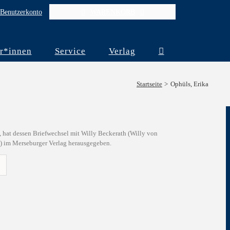
Benutzerkonto
WARENKORB
r*innen
Service
Verlag
Startseite
Ophüls, Erika
, hat dessen Briefwechsel mit Willy Beckerath (Willy von
“) im Merseburger Verlag herausgegeben.