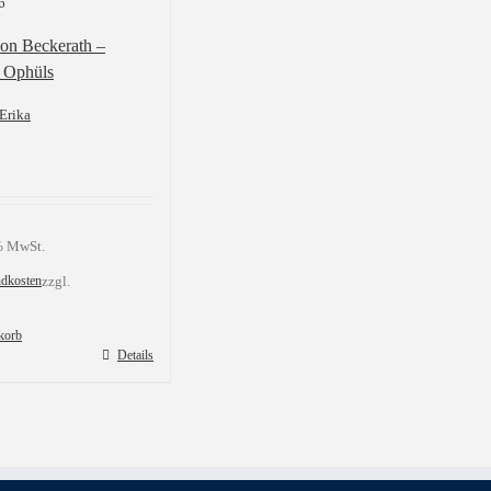
6
von Beckerath –
 Ophüls
Erika
 % MwSt.
ndkosten
zzgl.
korb
Details