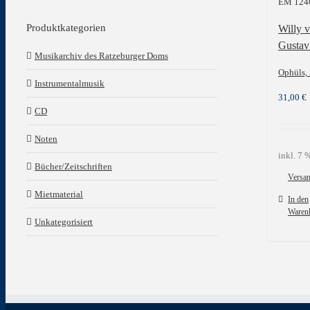
EM 124
Produktkategorien
Willy 
Gustav
Musikarchiv des Ratzeburger Doms
Ophüls, 
Instrumentalmusik
31,00
€
CD
Noten
inkl. 7
Bücher/Zeitschriften
Versa
Mietmaterial
In den
Waren
Unkategorisiert