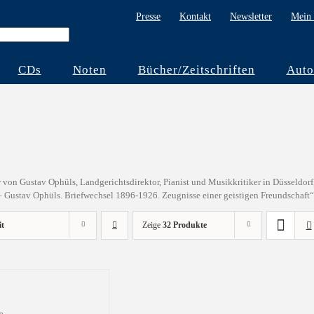
Presse
Kontakt
Newsletter
Mein 
CDs
Noten
Bücher/Zeitschriften
Auto
 von Gustav Ophüls, Landgerichtsdirektor, Pianist und Musikkritiker in Düsseldorf
– Gustav Ophüls. Briefwechsel 1896-1926. Zeugnisse einer geistigen Freundschaft
it
Zeige
32 Produkte