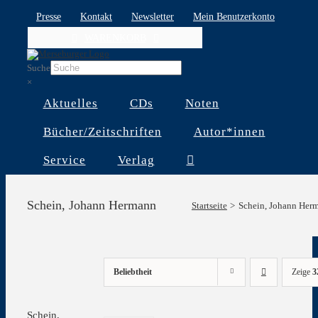
Skip
Presse
Kontakt
Newsletter
Mein Benutzerkonto
to
WARENKORB
content
Suche
×
Aktuelles
CDs
Noten
Bücher/Zeitschriften
Autor*innen
Service
Verlag
Schein, Johann Hermann
Startseite
Schein, Johann Her
Beliebtheit
Zeige
3
Schein,