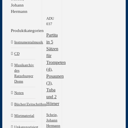
Johann
Hermann
ADU
037
Produktkategorien
Partita
in 5
Instrumentalmusik
Sätzen
CD
für
Trompeten
Musikarchiv
(4),
des
Posaunen
Ratzeburger
Doms
(3),
Tuba
Noten
und 2
Hörner
Bücher/Zeitschriften
Schein,
Mietmaterial
Johann
Hermann
Unkategorisiert