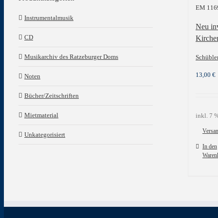
EM 116
Instrumentalmusik
Neu in
CD
Kirche
Musikarchiv des Ratzeburger Doms
Schüble
13,00
€
Noten
Bücher/Zeitschriften
Mietmaterial
inkl. 7
Versa
Unkategorisiert
In den
Waren