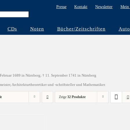
Presse
Kontakt
Newsletter
Mein 
CDs
Noten
Bücher/Zeitschriften
Auto
 Februar 1689 in Nürnberg; † 11. September 1741 in Nürnberg
ister, Architekturtheoretiker und -schriftsteller und Mathematiker.
it
Zeige
32 Produkte