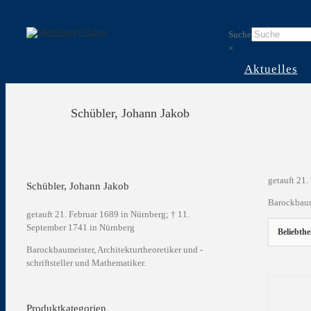
Skip
to
Suche
content
×
Aktuelles
Schübler, Johann Jakob
getauft 21.
Schübler, Johann Jakob
Barockbaume
getauft 21. Februar 1689 in Nürnberg; † 11.
September 1741 in Nürnberg
Beliebthe
Barockbaumeister, Architekturtheoretiker und -
schriftsteller und Mathematiker.
Produktkategorien