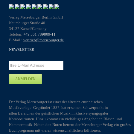
auf
der
Produktseite
Verlag Merseburger Berlin GmbH
gewählt
Naumburger Straße 40
werden
34127 Kassel/Germany
Telefon:
+49 561 789809-11
E-Mail :
vertrieb@merseburger.de
NEWSLETTER
Der Verlag Merseburger ist einer der ältesten europäischen
Musikverlage. Gegründet 1837, hat er seinen Schwerpunkt in
allen Bereichen der geistlichen Musik, inklusive synagogaler
Kompositionen. Hinzu kommt ein vielfältiges Angebot an Bläser- und
Kammermusik. Neben den Noten betreut der Merseburger Verlag ein großes
Buchprogramm mit vielen wissenschaftlichen Editionen.