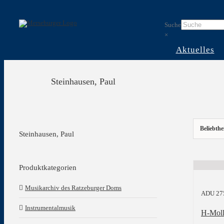
Skip
to
Suche
content
×
Aktuelles
Steinhausen, Paul
Beliebthe
Steinhausen, Paul
Produktkategorien
Musikarchiv des Ratzeburger Doms
ADU 27
Instrumentalmusik
H-Moll