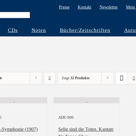
Presse
Kontakt
Newsletter
Mein 
CDs
Noten
Bücher/Zeitschriften
Auto
it
Zeige
32 Produkte
5
ADU 000
-Symphonie (1907)
Selig sind die Toten. Kantate