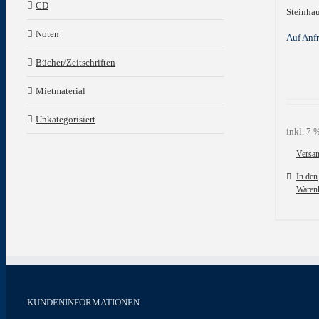
CD
Steinhau
Noten
Auf Anf
Bücher/Zeitschriften
Mietmaterial
Unkategorisiert
inkl. 7
Versa
In den
Waren
KUNDENINFORMATIONEN