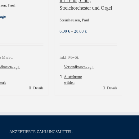
für Tenor, Chor,
sen, Paul
Streichorchester und Orgel
rage
Steinhausen, Paul
6,00
€
–
20,00
€
 % MwSt.
inkl. MwSt.
ndkosten
zzgl.
Versandkosten
zzgl.
Ausführung
korb
wählen
Dieses
Details
Details
Produkt
weist
mehrere
Varianten
auf.
Die
Optionen
AKZEPTIERTE ZAHLUNGSMITTEL
können