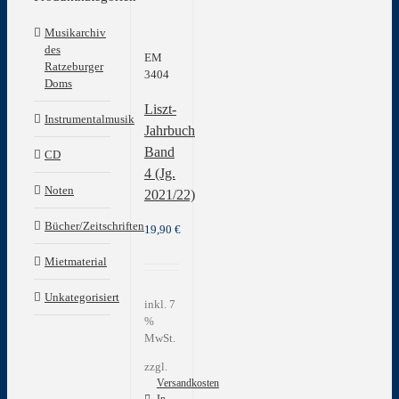
Musikarchiv
des
EM
Ratzeburger
3404
Doms
Liszt-
Instrumentalmusik
Jahrbuch
Band
CD
4 (Jg.
Noten
2021/22)
Bücher/Zeitschriften
19,90
€
Mietmaterial
Unkategorisiert
inkl. 7
%
MwSt.
zzgl.
Versandkosten
In