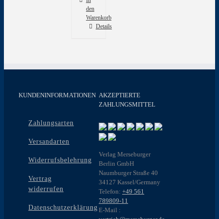
den
Warenkorb
Details
KUNDENINFORMATIONEN
AKZEPTIERTE
ZAHLUNGSMITTEL
Zahlungsarten
Versandarten
Verlag Merseburger
Widerrufsbelehrung
Berlin GmbH
Naumburger Straße 40
Vertrag
34127 Kassel/Germany
widerrufen
Telefon:
+49 561
789809-11
Datenschutzerklärung
E-Mail :