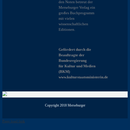
den Noten betreut der
Merseburger Verlag ein
großes Buchprogramm
mit vielen
wissenschaftlichen
Editionen.
Gefördert durch die
Beauftragte der
Bundesregierung
für Kultur und Medien
(BKM)
www.kulturstaatsministerin.de
Copyright 2018 Merseburger
Page load link