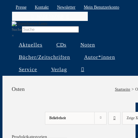
Skip
Presse
Kontakt
Newsletter
Mein Benutzerkonto
to
WARENKORB
content
Suche
×
Aktuelles
CDs
Noten
Bücher/Zeitschriften
Autor*innen
Service
Verlag
Osten
Startseite
O
Beliebtheit
Zeige
3
Produktkategorien