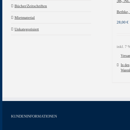
58, Nr.
Bücher/Zeitschriften
Bethke, 
Mietmaterial
28,00
€
Unkategorisiert
inkl. 7
Versa
In den
Waren
KUNDENINFORMATIONEN