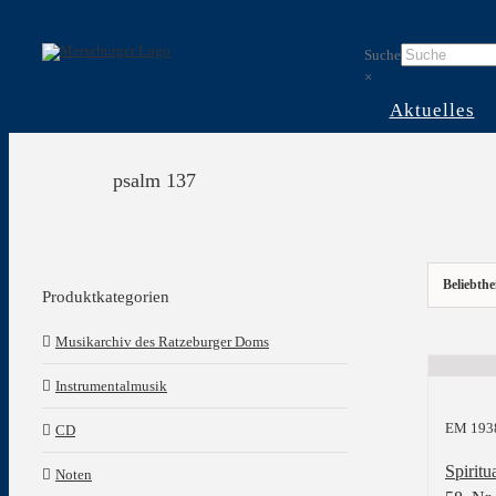
Skip
to
Suche
content
×
Aktuelles
psalm 137
Beliebthe
Produktkategorien
Musikarchiv des Ratzeburger Doms
Instrumentalmusik
EM 193
CD
Spiritu
Noten