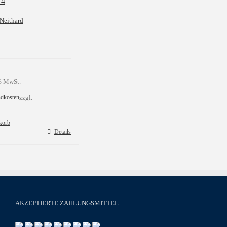
 4
Neithard
 % MwSt.
ndkosten
zzgl.
korb
Details
AKZEPTIERTE ZAHLUNGSMITTEL