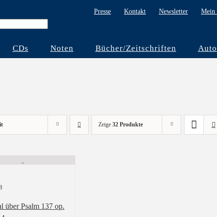
Presse
Kontakt
Newsletter
Mein 
CDs
Noten
Bücher/Zeitschriften
Auto
it
Zeige
32 Produkte
8
al über Psalm 137 op.