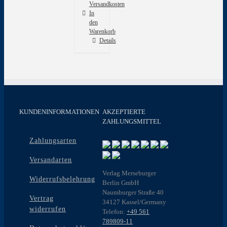
Versandkosten
In
den
Warenkorb
Details
KUNDENINFORMATIONEN
AKZEPTIERTE
ZAHLUNGSMITTEL
Zahlungsarten
Versandarten
Verlag Merseburger
Widerrufsbelehrung
Berlin GmbH
Naumburger Straße 40
Vertrag
34127 Kassel/Germany
widerrufen
Telefon:
+49 561
789809-11