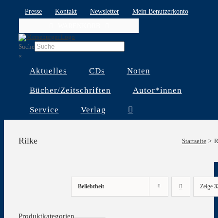
Skip
Presse
Kontakt
Newsletter
Mein Benutzerkonto
to
WARENKORB
content
Suche
×
Aktuelles
CDs
Noten
Bücher/Zeitschriften
Autor*innen
Service
Verlag
Rilke
Startseite
R
Beliebtheit
Zeige
3
Produktkategorien