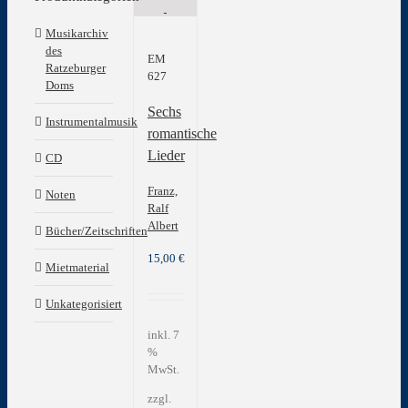
Musikarchiv
des
EM
Ratzeburger
627
Doms
Sechs
Instrumentalmusik
romantische
Lieder
CD
Franz,
Noten
Ralf
Albert
Bücher/Zeitschriften
15,00
€
Mietmaterial
Unkategorisiert
inkl. 7
%
MwSt.
zzgl.