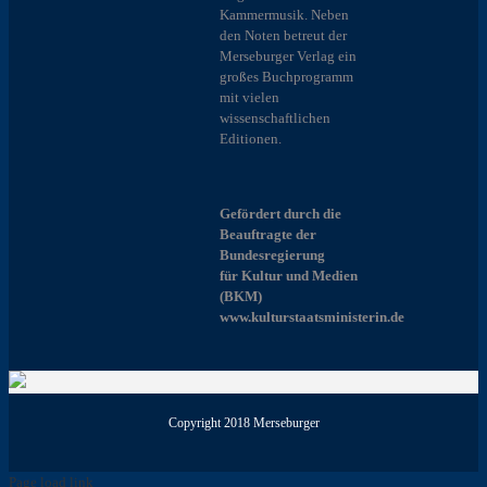
Kammermusik. Neben
den Noten betreut der
Merseburger Verlag ein
großes Buchprogramm
mit vielen
wissenschaftlichen
Editionen.
Gefördert durch die
Beauftragte der
Bundesregierung
für Kultur und Medien
(BKM)
www.kulturstaatsministerin.de
Copyright 2018 Merseburger
Page load link