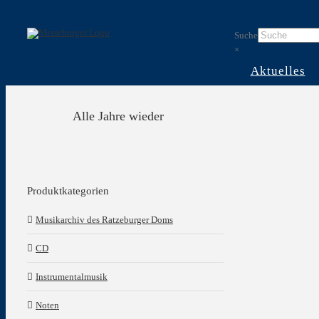
Skip
to
Suche
content
×
Aktuelles
Alle Jahre wieder
Produktkategorien
Musikarchiv des Ratzeburger Doms
CD
Instrumentalmusik
Noten