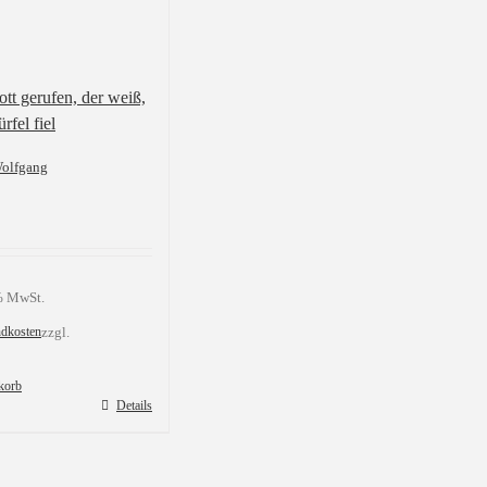
tt gerufen, der weiß,
rfel fiel
Wolfgang
 % MwSt.
ndkosten
zzgl.
korb
Details