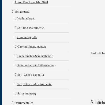
Anton Bruckner Jahr 2024
Vokalmusik
Weihnachten
Soli und Instrumente
Chor a cappella
Chor mit Instrumenten
Zusätzlich
Liederbücher/Sammelbände
Schulen/musik. Früherziehung
Soli, Chor a cappella
Soli, Chor und Instrumente
Solostimme(n)
Ähnlich
Instrumentales