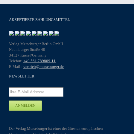
AKZEPTIERTE ZAHLUNGSMITTEL
Verlag Merseburger Berlin GmbH
Naumburger Straße 40
34127 Kassel/Germany
Telefon:
+49 561 789809-11
E-Mail :
vertrieb@merseburger.de
NEWSLETTER
Der Verlag Merseburger ist einer der ältesten europäischen