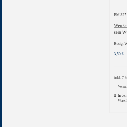
EM 327
Wen Go
sein Wü
Besig, 
3,50
€
inkl. 7
Versa
In den
Waren