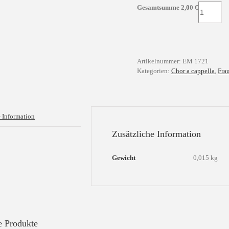
Alle
Gesamtsumme
2,00
€
Jahre
wieder
Menge
Artikelnummer:
EM 1721
Kategorien:
Chor a cappella
,
Fra
e Information
Zusätzliche Information
Gewicht
0,015 kg
e Produkte