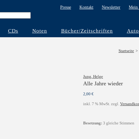
Presse
Kontakt
Newsletter
Mein 
CDs
Noten
Bücher/Zeitschriften
Auto
Startseite
Jung, Helge
Alle Jahre wieder
2,00
€
inkl. 7 % MwSt.
zzgl.
Versandkos
Besetzung:
3 gleiche Stimmen