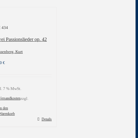
 434
ei Passionslieder op. 42
senberg, Kurt
00
€
l. 7 % MwSt.
Versandkosten
zzgl.
In den
Warenkorb
Details