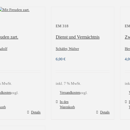
EM 318
EM
uden zart.
Dienst und Vermächtnis
Zw
Adolf
Schäfer, Walter
Hes
6,00
€
4,
 % MwSt.
inkl. 7 % MwSt.
ink
ndkosten
zzgl.
Versandkosten
zzgl.
In den
korb
Warenkorb
Details
Details