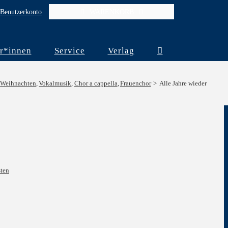
Benutzerkonto
WARENKORB
r*innen
Service
Verlag
Weihnachten
Vokalmusik
Chor a cappella
Frauenchor
Alle Jahre wieder
ten