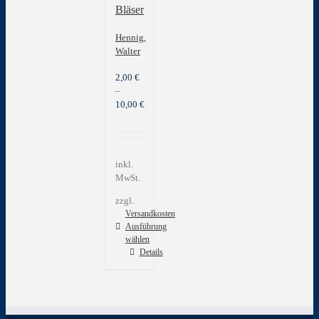
Bläser
Hennig,
Walter
2,00
€
–
10,00
€
inkl.
MwSt.
zzgl.
Versandkosten
Ausführung
wählen
Dieses
Details
Produkt
weist
mehrere
Varianten