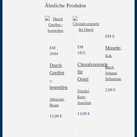
Ähnliche Produkte
EM 9
EM
Musette,
EM
1821
2094
u.a.
Choralvorspiele
Durch
Bach,
für
Greifen
Johann
Orgel
Sebastian
–
begreifen
2,00
€
Friedel,
Kurt-
Albrecht,
Joachim
Beate
13,00
€
15,00
€