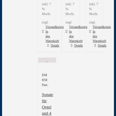
inkl. 7
inkl. 7
inkl. 7
%
%
%
MwSt.
MwSt.
MwSt.
zzgl.
zzgl.
zzgl.
Versandkosten
Versandkosten
Versandkosten
In
In
In
den
den
den
Warenkorb
Warenkorb
Warenkorb
Details
Details
Details
EM
858
Part.
Sonate
für
Orgel
und 4