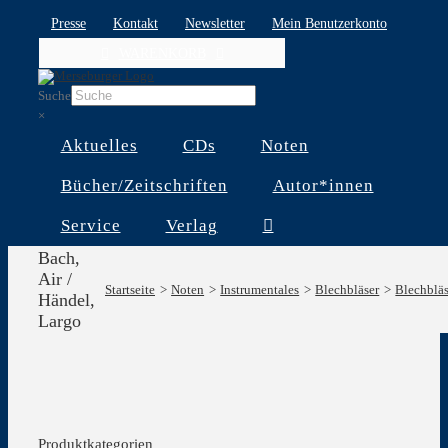
Skip
Presse
Kontakt
Newsletter
Mein Benutzerkonto
to
WARENKORB
content
Suche
×
Aktuelles
CDs
Noten
Bücher/Zeitschriften
Autor*innen
Service
Verlag
Bach,
Air /
Startseite
Noten
Instrumentales
Blechbläser
Blechbläs
Händel,
Largo
Produktkategorien