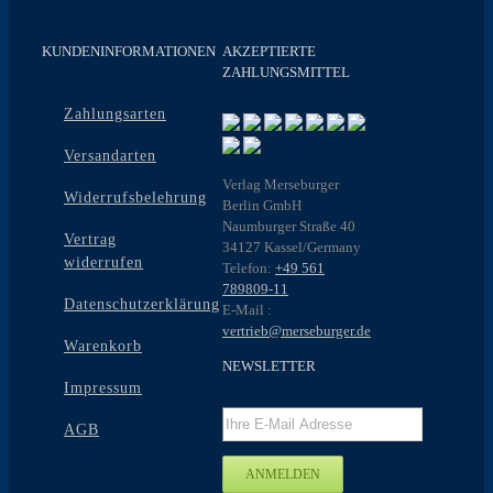
auf.
Die
Optionen
KUNDENINFORMATIONEN
AKZEPTIERTE
können
ZAHLUNGSMITTEL
auf
der
Zahlungsarten
Produktseite
gewählt
Versandarten
werden
Verlag Merseburger
Widerrufsbelehrung
Berlin GmbH
Naumburger Straße 40
Vertrag
34127 Kassel/Germany
widerrufen
Telefon:
+49 561
789809-11
Datenschutzerklärung
E-Mail :
vertrieb@merseburger.de
Warenkorb
NEWSLETTER
Impressum
AGB