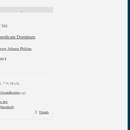
 592
nedicam Dominum
eger, Johann Philipp
,00
€
l. 7 % MwSt.
Versandkosten
zzgl.
In den
Warenkorb
Details