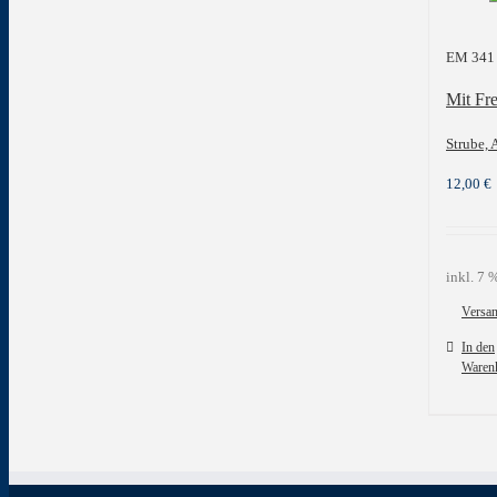
EM 341
Mit Fre
Strube, 
12,00
€
inkl. 7
Versa
In den
Waren