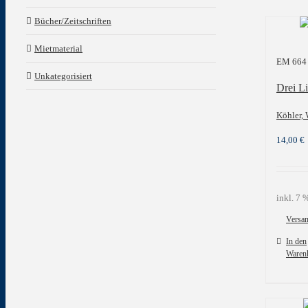
Bücher/Zeitschriften
Mietmaterial
EM 664
Unkategorisiert
Drei Li
Köhler,
14,00
€
inkl. 7
Versa
In den
Waren