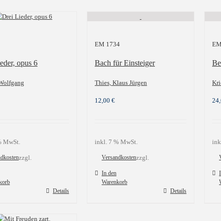
EM 1734
EM
eder, opus 6
Bach für Einsteiger
Be
 Wolfgang
Thies, Klaus Jürgen
Kri
12,00
€
24
 % MwSt.
inkl. 7 % MwSt.
ink
ndkosten
zzgl.
Versandkosten
zzgl.
In den
korb
Warenkorb
Details
Details