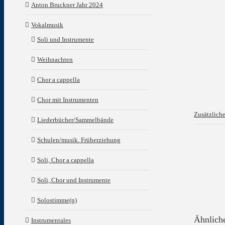
Anton Bruckner Jahr 2024
Vokalmusik
Soli und Instrumente
Weihnachten
Chor a cappella
Chor mit Instrumenten
Zusätzlich
Liederbücher/Sammelbände
Schulen/musik. Früherziehung
Soli, Chor a cappella
Soli, Chor und Instrumente
Solostimme(n)
Ähnlich
Instrumentales