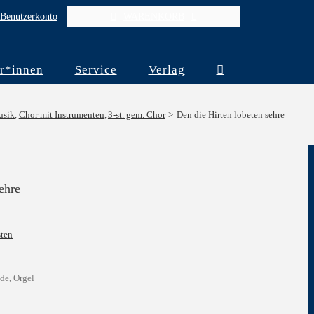
Benutzerkonto
WARENKORB
r*innen
Service
Verlag
usik
Chor mit Instrumenten
3-st. gem. Chor
Den die Hirten lobeten sehre
ehre
ten
de, Orgel