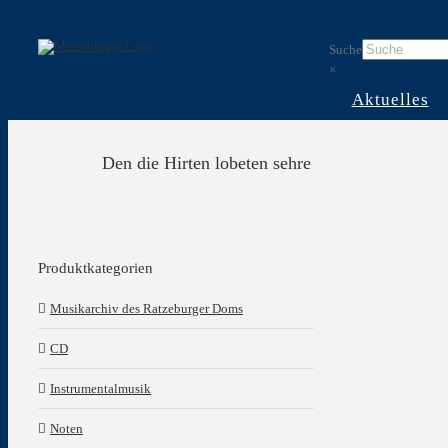
Skip
to
Suche
content
×
Aktuelles
Den die Hirten lobeten sehre
Produktkategorien
Musikarchiv des Ratzeburger Doms
CD
Instrumentalmusik
Noten