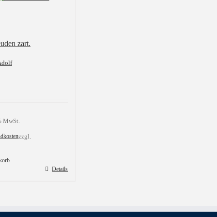
uden zart.
Adolf
 % MwSt.
ndkosten
zzgl.
korb
Details