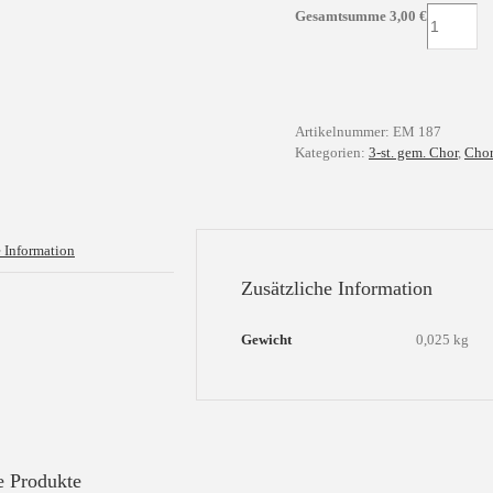
Den
Gesamtsumme
3,00
€
die
Hirten
lobeten
sehre
Menge
Artikelnummer:
EM 187
Kategorien:
3-st. gem. Chor
,
Chor
e Information
Zusätzliche Information
Gewicht
0,025 kg
e Produkte