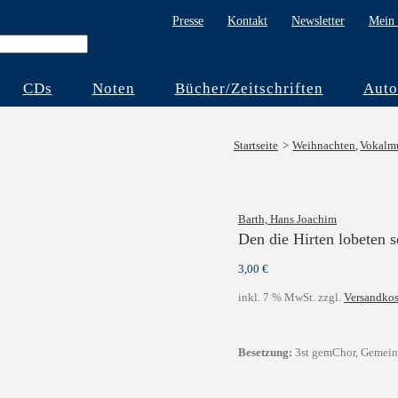
Presse
Kontakt
Newsletter
Mein 
CDs
Noten
Bücher/Zeitschriften
Auto
Startseite
Weihnachten
Vokalm
Barth, Hans Joachim
Den die Hirten lobeten s
3,00
€
inkl. 7 % MwSt.
zzgl.
Versandkos
Besetzung:
3st gemChor, Gemein