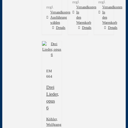
zzgl.
zzgl.
zzgl.
Versandkosten
Versandkosten
Versandkosten
In
In
Ausführung
den
den
wählen
Warenkorb
Warenkorb
Dieses
Details
Details
Details
Produkt
weist
mehrere
Varianten
auf.
Die
Optionen
EM
können
664
auf
der
Drei
Produktseite
gewählt
Lieder,
werden
opus
6
Köhler,
Wolfgang