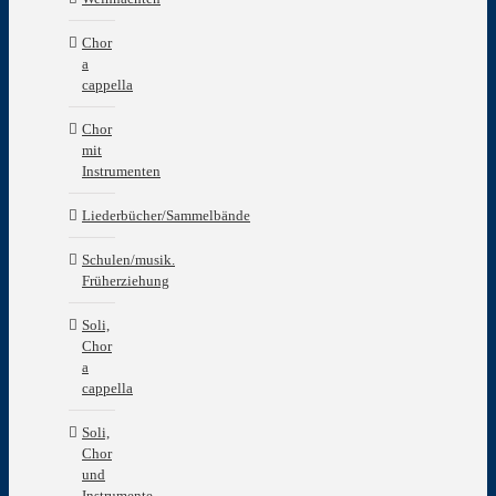
Chor
a
cappella
Chor
mit
Instrumenten
Liederbücher/Sammelbände
Schulen/musik.
Früherziehung
Soli,
Chor
a
cappella
Soli,
Chor
und
Instrumente