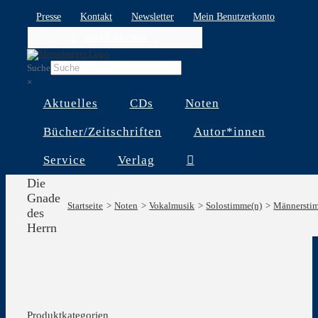
Skip
Presse
Kontakt
Newsletter
Mein Benutzerkonto
to
WARENKORB
content
Suche
×
Aktuelles
CDs
Noten
Bücher/Zeitschriften
Autor*innen
Service
Verlag
Die
Gnade
Startseite
Noten
Vokalmusik
Solostimme(n)
Männersti
des
Herrn
Produktkategorien