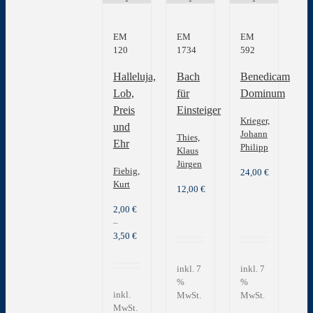
EM
EM
EM
120
1734
592
Halleluja,
Bach
Benedicam
Lob,
für
Dominum
Preis
Einsteiger
Krieger,
und
Johann
Thies,
Ehr
Philipp
Klaus
Jürgen
Fiebig,
24,00
€
Kurt
12,00
€
2,00
€
–
3,50
€
inkl. 7
inkl. 7
%
%
inkl.
MwSt.
MwSt.
MwSt.