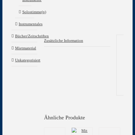
Solostimme(n)
Instrumentales
Bücher/Zeitschriften
Zusätzliche Information
Mietmaterial
Zu
In
Unkategorisiert
Gew
Ähnliche Produkte