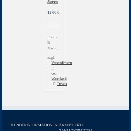
Jürgen
12,00
€
inkl. 7
%
MwSt.
zzgl.
Versandkosten
In
den
Warenkorb
Details
KUNDENINFORMATIONEN
AKZEPTIERTE
ZAHLUNGSMITTEL