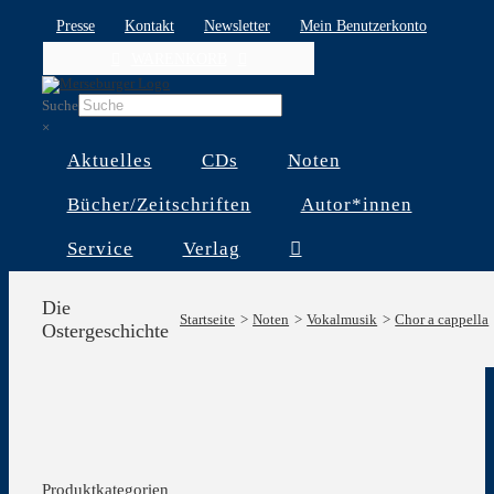
Skip
Presse
Kontakt
Newsletter
Mein Benutzerkonto
to
WARENKORB
content
Suche
×
Aktuelles
CDs
Noten
Bücher/Zeitschriften
Autor*innen
Service
Verlag
Die
Startseite
Noten
Vokalmusik
Chor a cappella
Ostergeschichte
Produktkategorien