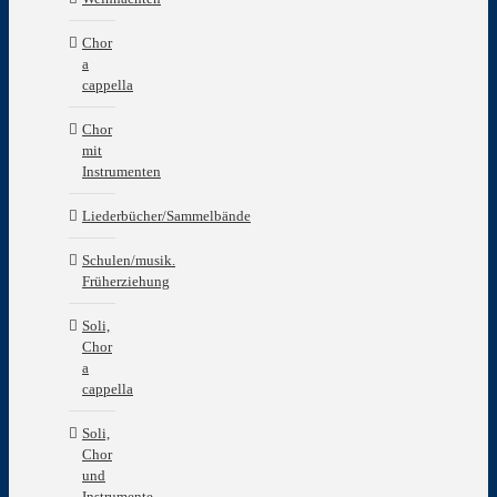
Chor
a
cappella
Chor
mit
Instrumenten
Liederbücher/Sammelbände
Schulen/musik.
Früherziehung
Soli,
Chor
a
cappella
Soli,
Chor
und
Instrumente