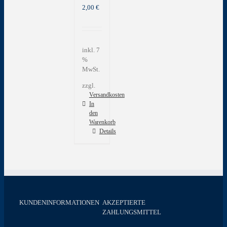
2,00
€
inkl. 7
%
MwSt.
zzgl.
Versandkosten
In
den
Warenkorb
Details
KUNDENINFORMATIONEN
AKZEPTIERTE
ZAHLUNGSMITTEL