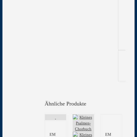
Gew
Edi
Ähnliche Produkte
EM
EM