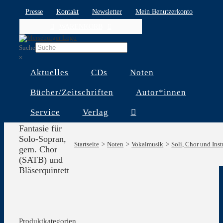
Skip
Presse
Kontakt
Newsletter
Mein Benutzerkonto
to
WARENKORB
content
Suche
×
Aktuelles
CDs
Noten
Bücher/Zeitschriften
Autor*innen
Service
Verlag
Gloria-
Fantasie für
Solo-Sopran,
Startseite
Noten
Vokalmusik
Soli, Chor und Ins
gem. Chor
(SATB) und
Bläserquintett
Produktkategorien