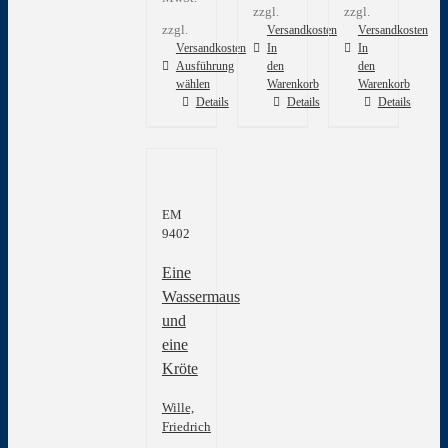
zzgl.
zzgl.
zzgl.
Versandkosten
Versandkosten
Versandkosten
In
In
Ausführung
den
den
wählen
Warenkorb
Warenkorb
Dieses
Details
Details
Details
Produkt
weist
mehrere
Varianten
auf.
EM
Die
9402
Optionen
können
Eine
auf
der
Wassermaus
Produktseite
und
gewählt
eine
werden
Kröte
Wille,
Friedrich