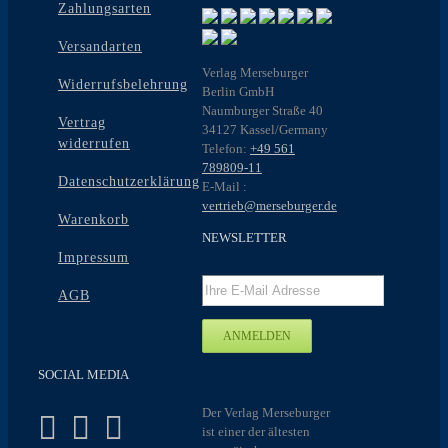
Zahlungsarten
Versandarten
Verlag Merseburger
Widerrufsbelehrung
Berlin GmbH
Naumburger Straße 40
Vertrag
34127 Kassel/Germany
widerrufen
Telefon:
+49 561
789809-11
Datenschutzerklärung
E-Mail :
vertrieb@merseburger.de
Warenkorb
NEWSLETTER
Impressum
AGB
SOCIAL MEDIA
Der Verlag Merseburger
ist einer der ältesten