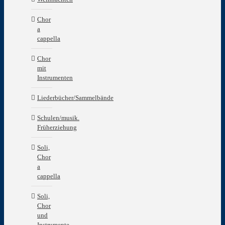
Chor
a
cappella
Chor
mit
Instrumenten
Liederbücher/Sammelbände
Schulen/musik.
Früherziehung
Soli,
Chor
a
cappella
Soli,
Chor
und
Instrumente