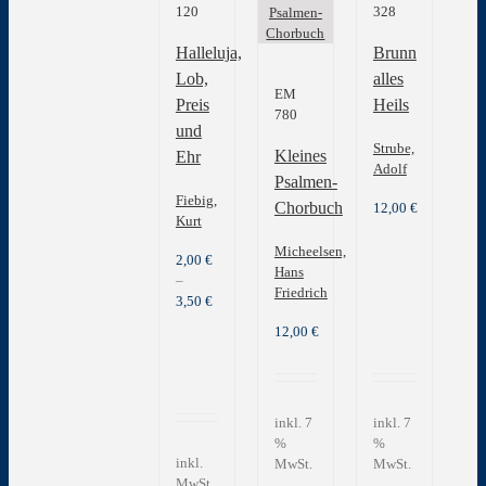
120
328
Halleluja,
Brunn
Lob,
alles
EM
Preis
Heils
780
und
Strube,
Kleines
Ehr
Adolf
Psalmen-
Fiebig,
Chorbuch
12,00
€
Kurt
Micheelsen,
2,00
€
Hans
–
Friedrich
3,50
€
12,00
€
inkl. 7
inkl. 7
%
%
inkl.
MwSt.
MwSt.
MwSt.