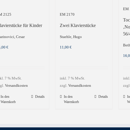
EM 
M 2125
EM 2170
Toc
lavierstücke für Kinder
Zwei Klavierstücke
‚No
56/
rinovici, Cesar
Staehle, Hugo
Beth
4,00
€
11,00
€
16,
kl. 7 % MwSt.
inkl. 7 % MwSt.
inkl
gl.
Versandkosten
zzgl.
Versandkosten
zzgl
In den
Details
In den
Details
In
Warenkorb
Warenkorb
W