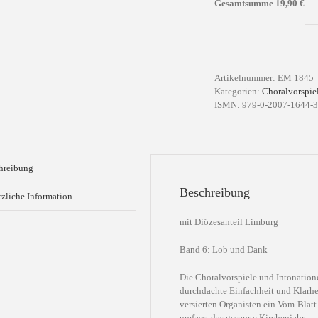
Gesamtsumme
19,90
€
Artikelnummer:
EM 1845
Kategorien:
Choralvorspiel
ISMN: 979-0-2007-1644-3
hreibung
Beschreibung
tzliche Information
mit Diözesanteil Limburg
Band 6: Lob und Dank
Die Choralvorspiele und Intonationen
durchdachte Einfachheit und Klarhe
versierten Organisten ein Vom-Blat
umfasst das gesamte Kirchenjahr.