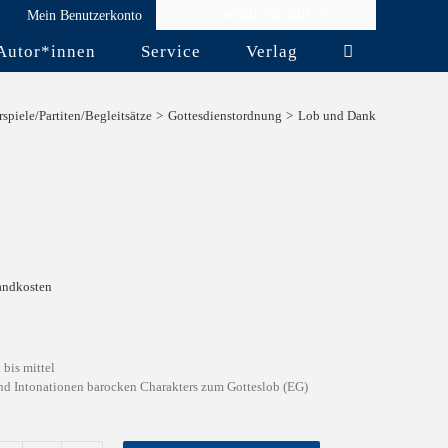
Mein Benutzerkonto
WARENKORB
Autor*innen
Service
Verlag
spiele/Partiten/Begleitsätze
Gottesdienstordnung
Lob und Dank
andkosten
 bis mittel
nd Intonationen barocken Charakters zum Gotteslob (EG)