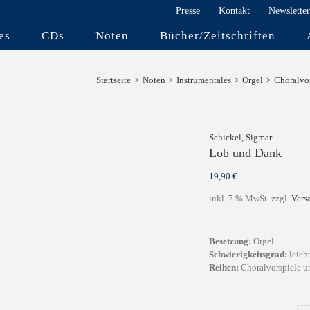
Presse
Kontakt
Newsletter
es
CDs
Noten
Bücher/Zeitschriften
Startseite
Noten
Instrumentales
Orgel
Choralvor
Schickel, Sigmar
Lob und Dank
19,90
€
inkl. 7 % MwSt.
zzgl.
Vers
Besetzung:
Orgel
Schwierigkeitsgrad:
leicht
Reihen:
Choralvorspiele u