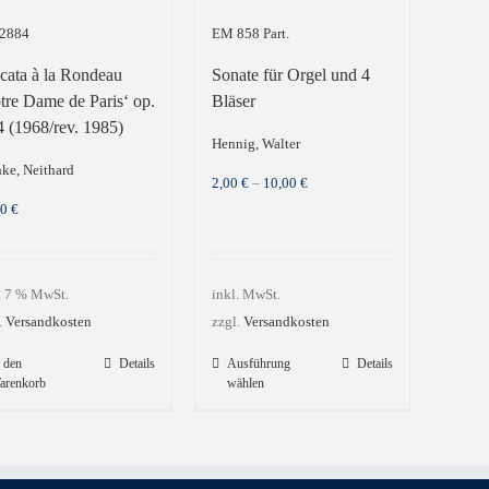
2884
EM 858 Part.
cata à la Rondeau
Sonate für Orgel und 4
tre Dame de Paris‘ op.
Bläser
4 (1968/rev. 1985)
Hennig, Walter
ke, Neithard
2,00
€
–
10,00
€
00
€
. 7 % MwSt.
inkl. MwSt.
.
Versandkosten
zzgl.
Versandkosten
Dieses
 den
Details
Ausführung
Details
arenkorb
wählen
Produkt
weist
mehrere
Varianten
auf.
Die