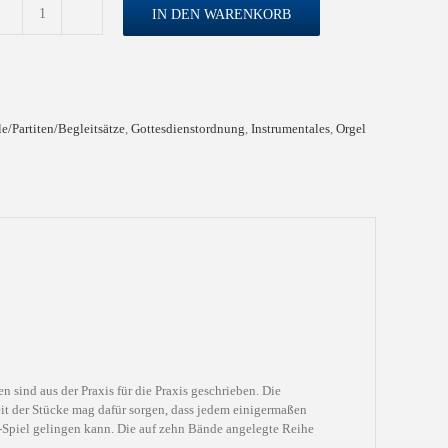
IN DEN WARENKORB
Lob
und
Dank
Menge
e/Partiten/Begleitsätze
,
Gottesdienstordnung
,
Instrumentales
,
Orgel
 sind aus der Praxis für die Praxis geschrieben. Die
it der Stücke mag dafür sorgen, dass jedem einigermaßen
t-Spiel gelingen kann. Die auf zehn Bände angelegte Reihe