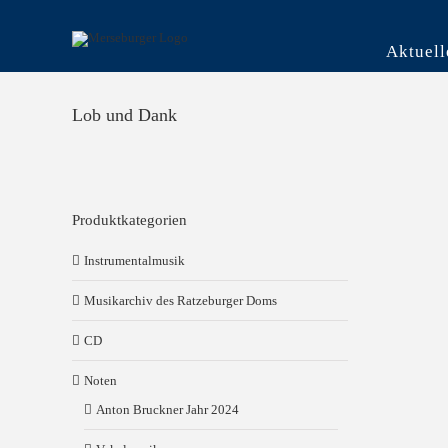
Skip
to
content
Aktuell
Lob und Dank
Produktkategorien
Instrumentalmusik
Musikarchiv des Ratzeburger Doms
CD
Noten
Anton Bruckner Jahr 2024