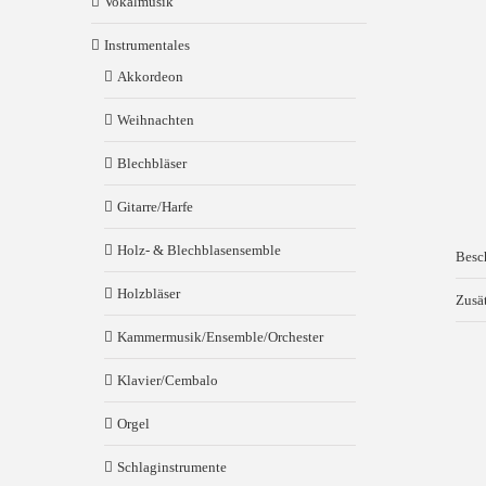
Vokalmusik
Instrumentales
Akkordeon
Weihnachten
Blechbläser
Gitarre/Harfe
Holz- & Blechblasensemble
Besc
Holzbläser
Zusä
Kammermusik/Ensemble/Orchester
Klavier/Cembalo
Orgel
Schlaginstrumente