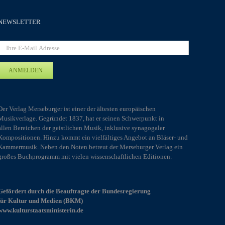
Optionen
können
NEWSLETTER
auf
der
Produktseite
gewählt
werden
Der Verlag Merseburger ist einer der ältesten europäischen
Musikverlage. Gegründet 1837, hat er seinen Schwerpunkt in
allen Bereichen der geistlichen Musik, inklusive synagogaler
Kompositionen. Hinzu kommt ein vielfältiges Angebot an Bläser- und
Kammermusik. Neben den Noten betreut der Merseburger Verlag ein
großes Buchprogramm mit vielen wissenschaftlichen Editionen.
Gefördert durch die Beauftragte der Bundesregierung
für Kultur und Medien (BKM)
www.kulturstaatsministerin.de