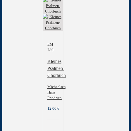
mehrere
Varianten
auf.
Die
Optionen
können
auf
der
EM
Produktseite
780
gewählt
werden
Kleines
Psalmen-
Chorbuch
Micheelsen,
Hans
Friedrich
12,00
€