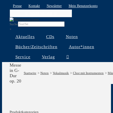
Skip
Presse
Kontakt
Newsletter
Mein Benutzerkonto
to
WARENKORB
content
Suche
×
Aktuelles
CDs
Noten
Bücher/Zeitschriften
Autor*innen
Service
Verlag
Messe
in G-
Startseite
Noten
Vokalmusik
Chor mit Instrumenten
Män
Dur
op. 20
Produktkategorien