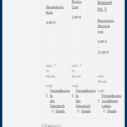
Protze,
Konzert
Hessenberg,
Curt
Nr. 5
Kurt
2,00
€
Bausznern,
4,00
€
Dietrich
von
5,00
€
–
25,00
€
inkl. 7
inkl. 7
%
%
inkl.
MwSt.
MwSt.
MwSt.
zzgl.
zzgl.
zzgl.
Versandkosten
Versandkosten
In
In
Versandkosten
den
den
Ausführung
Warenkorb
Warenkorb
wählen
Dieses
Details
Details
Details
Produkt
weist