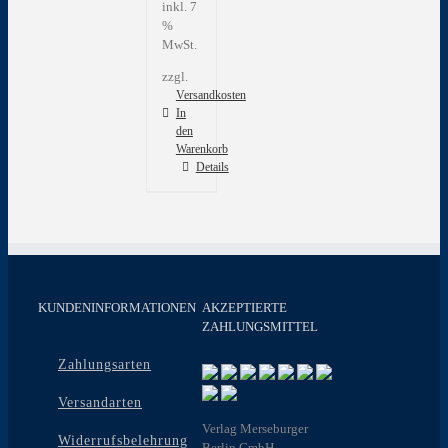
inkl. 7
%
MwSt.
zzgl.
Versandkosten
In
den
Warenkorb
Details
KUNDENINFORMATIONEN
AKZEPTIERTE
ZAHLUNGSMITTEL
Zahlungsarten
Versandarten
Verlag Merseburger
Widerrufsbelehrung
Berlin GmbH