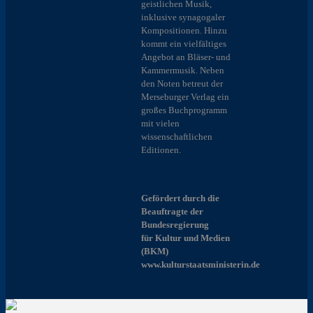
geistlichen Musik,
inklusive synagogaler
Kompositionen. Hinzu
kommt ein vielfältiges
Angebot an Bläser- und
Kammermusik. Neben
den Noten betreut der
Merseburger Verlag ein
großes Buchprogramm
mit vielen
wissenschaftlichen
Editionen.
Gefördert durch die
Beauftragte der
Bundesregierung
für Kultur und Medien
(BKM)
www.kulturstaatsministerin.de