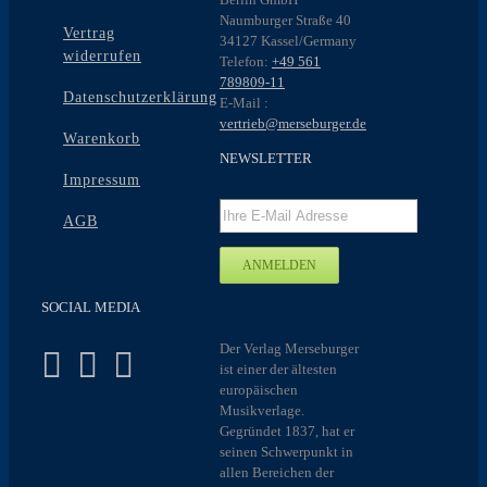
Naumburger Straße 40
Vertrag
34127 Kassel/Germany
widerrufen
Telefon:
+49 561
789809-11
Datenschutzerklärung
E-Mail :
vertrieb@merseburger.de
Warenkorb
NEWSLETTER
Impressum
AGB
SOCIAL MEDIA
Der Verlag Merseburger
ist einer der ältesten
europäischen
Musikverlage.
Gegründet 1837, hat er
seinen Schwerpunkt in
allen Bereichen der