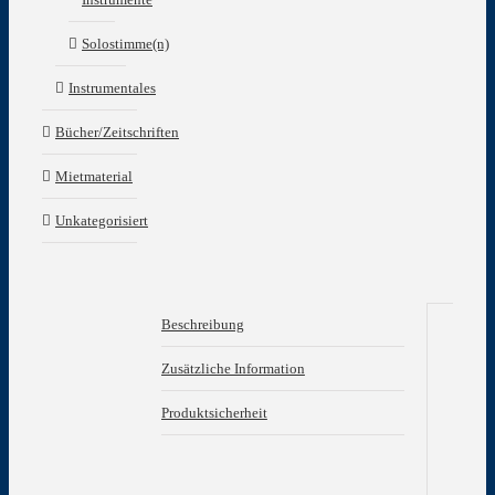
Solostimme(n)
Instrumentales
Bücher/Zeitschriften
Mietmaterial
Unkategorisiert
Beschreibung
Be
Zusätzliche Information
Produktsicherheit
Her
Ala
Nit