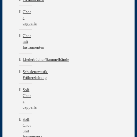
Chor
a
cappella
Chor
mit
Instrumenten
Liederbücher/Sammelbände
Schulen/musik.
Früherziehung
Soli,
Chor
a
cappella
Soli,
Chor
und
Instrumente