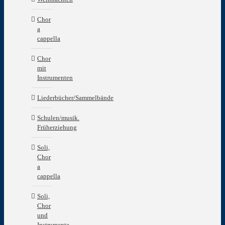
Chor
a
cappella
Chor
mit
Instrumenten
Liederbücher/Sammelbände
Schulen/musik.
Früherziehung
Soli,
Chor
a
cappella
Soli,
Chor
und
Instrumente