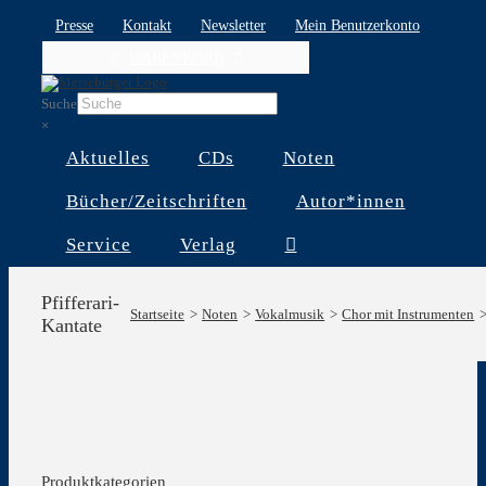
Skip
Presse
Kontakt
Newsletter
Mein Benutzerkonto
to
WARENKORB
content
Suche
×
Aktuelles
CDs
Noten
Bücher/Zeitschriften
Autor*innen
Service
Verlag
Pfifferari-
Startseite
Noten
Vokalmusik
Chor mit Instrumenten
Kantate
Produktkategorien