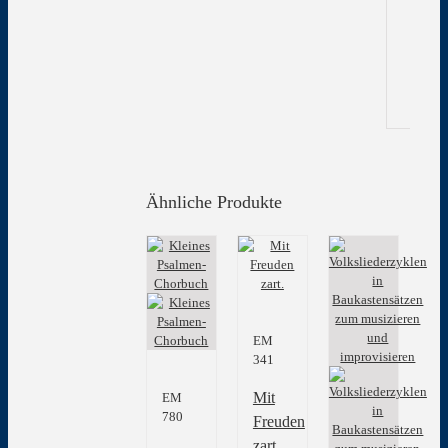
In
Gew
Ähnliche Produkte
EM
341
Mit
EM
780
Freuden
zart.