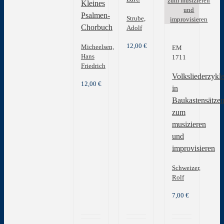
Kleines
Psalmen-
Strube,
Chorbuch
Adolf
12,00
€
Micheelsen,
EM
Hans
1711
Friedrich
Volksliederzykl
12,00
€
in
Baukastensätze
zum
musizieren
und
improvisieren
Schweizer,
Rolf
7,00
€