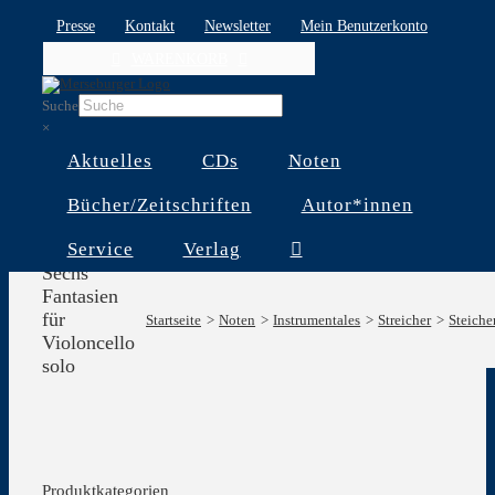
Skip
Presse
Kontakt
Newsletter
Mein Benutzerkonto
to
WARENKORB
content
Suche
×
Aktuelles
CDs
Noten
Bücher/Zeitschriften
Autor*innen
Service
Verlag
Sechs
Fantasien
für
Startseite
Noten
Instrumentales
Streicher
Steiche
Violoncello
solo
Produktkategorien