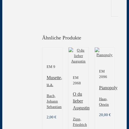
Ähnliche Produkte
EM 9
EM
2096
Musette,
EM
2068
u.a.
Pianopoly
O du
Bach,
Haas,
lieber
Johann
Oswin
Sebastian
Augustin
20,00
€
2,00
€
Zipp,
Friedrich