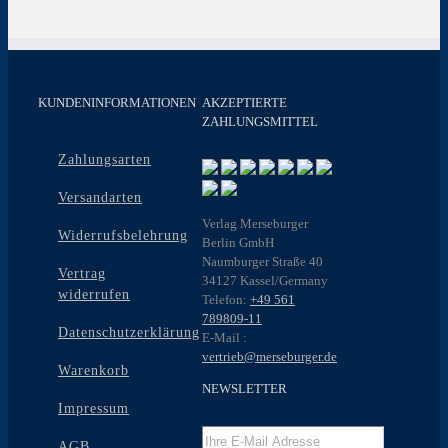
KUNDENINFORMATIONEN
AKZEPTIERTE
ZAHLUNGSMITTEL
Zahlungsarten
Versandarten
Verlag Merseburger
Widerrufsbelehrung
Berlin GmbH
Naumburger Straße 40
Vertrag
34127 Kassel/Germany
widerrufen
Telefon:
+49 561
789809-11
Datenschutzerklärung
E-Mail :
vertrieb@merseburger.de
Warenkorb
NEWSLETTER
Impressum
AGB