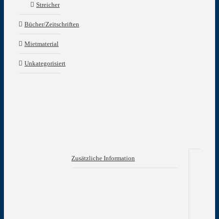
Streicher
Bücher/Zeitschriften
Mietmaterial
Unkategorisiert
Zusätzliche Information
Zu
In
Gew