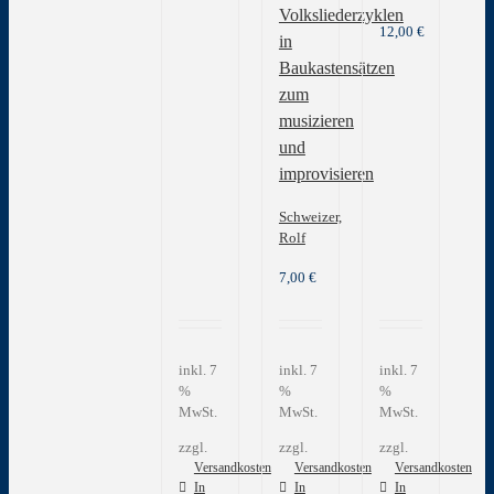
Volksliederzyklen
12,00
€
in
Baukastensätzen
zum
musizieren
und
improvisieren
Schweizer,
Rolf
7,00
€
inkl. 7
inkl. 7
inkl. 7
%
%
%
MwSt.
MwSt.
MwSt.
zzgl.
zzgl.
zzgl.
Versandkosten
Versandkosten
Versandkosten
In
In
In