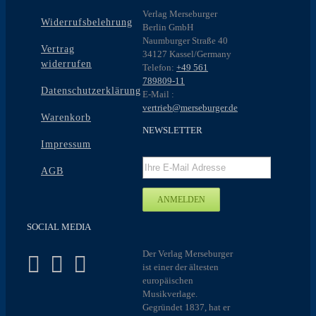
Verlag Merseburger
Widerrufsbelehrung
Berlin GmbH
Naumburger Straße 40
Vertrag
34127 Kassel/Germany
widerrufen
Telefon:
+49 561
789809-11
Datenschutzerklärung
E-Mail :
vertrieb@merseburger.de
Warenkorb
NEWSLETTER
Impressum
AGB
SOCIAL MEDIA
Der Verlag Merseburger
ist einer der ältesten
europäischen
Musikverlage.
Gegründet 1837, hat er