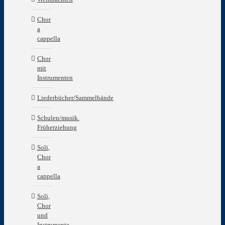
Chor
a
cappella
Chor
mit
Instrumenten
Liederbücher/Sammelbände
Schulen/musik.
Früherziehung
Soli,
Chor
a
cappella
Soli,
Chor
und
Instrumente