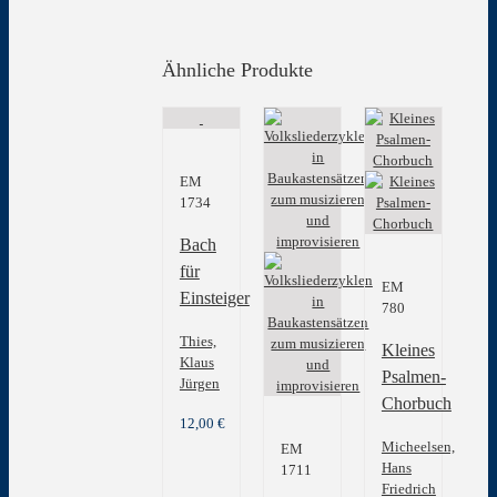
Ähnliche Produkte
EM
1734
Bach
für
EM
Einsteiger
780
Thies,
Kleines
Klaus
Psalmen-
Jürgen
Chorbuch
12,00
€
Micheelsen,
EM
Hans
1711
Friedrich