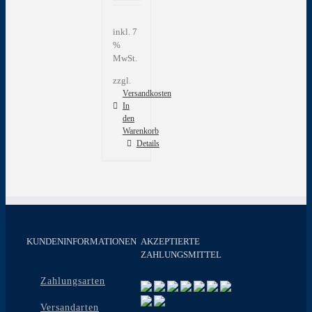
inkl. 7
%
MwSt.
zzgl.
Versandkosten
In
den
Warenkorb
Details
KUNDENINFORMATIONEN
AKZEPTIERTE
ZAHLUNGSMITTEL
Zahlungsarten
Versandarten