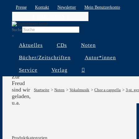
Skip
Presse
Kontakt
Newsletter
Mein Benutzerkonto
to
WARENKORB
content
Suche
×
Aktuelles
CDs
Noten
Bücher/Zeitschriften
Autor*innen
Service
Verlag
Zur
Freud
sind wir
Startseite
Noten
Vokalmusik
Chor a cappella
3-st. g
geladen,
u.a.
Produktkategorien