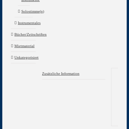
Solostimme(n)
Instrumentales
Bücher/Zeitschriften
Mietmaterial
Unkategorisiert
Zusätzliche Information
Zu
In
Gew