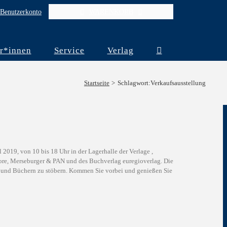
Benutzerkonto
WARENKORB
r*innen
Service
Verlag
Startseite
Schlagwort:
Verkaufsausstellung
 2019, von 10 bis 18 Uhr in der Lagerhalle der Verlage ,
urore, Merseburger & PAN und des Buchverlag euregioverlag. Die
n und Büchern zu stöbern. Kommen Sie vorbei und genießen Sie