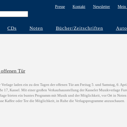
Presse
Kontakt
Newsletter
Mein 
CDs
Noten
Bücher/Zeitschriften
Auto
 offenen Tür
 Verlage laden ein zu den Tagen der offenen Tür am Freitag 5. und Samstag, 6. April
aße 17, Kassel. Mit einer großen Verkaufsausstellung der Kasseler Musikverlage F
rlage bieten ein buntes Programm mit Musik und der Möglichkeit, vor Ort in Note
asse Kaffee oder Tee die Möglichkeit, in Ruhe die Verlagsprogramme anzuschauen.