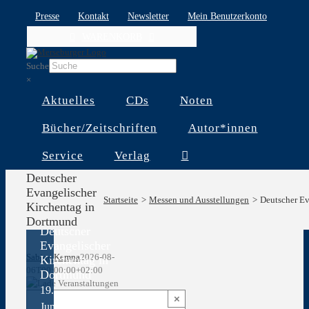
Skip
Presse
Kontakt
Newsletter
Mein Benutzerkonto
to
WARENKORB
content
Suche
×
Aktuelles
CDs
Noten
Bücher/Zeitschriften
Autor*innen
Service
Verlag
Deutscher
Evangelischer
Startseite
Messen und Ausstellungen
Deutscher Ev
Kirchentag in
Dortmund
Deutscher
Evangelischer
Sabine Kemna
2026-08-
Kirchentag in
06T00:00:00+02:00
Dortmund
19.
×
Juni