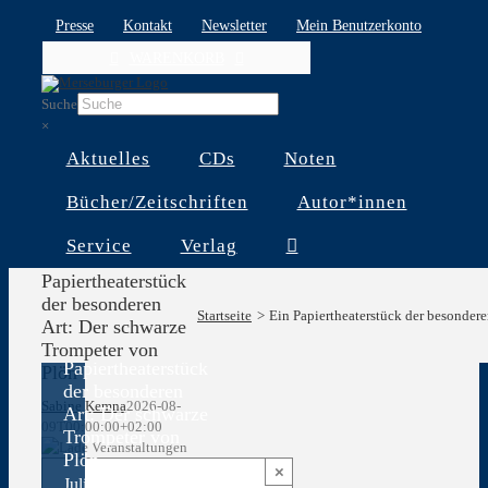
Skip
Presse
Kontakt
Newsletter
Mein Benutzerkonto
to
WARENKORB
content
Suche
×
Aktuelles
CDs
Noten
Bücher/Zeitschriften
Autor*innen
Service
Verlag
Ein
Papiertheaterstück
der besonderen
Startseite
Ein Papiertheaterstück der besonder
Art: Der schwarze
Ein
Trompeter von
Papiertheaterstück
Plön
der besonderen
Sabine Kemna
2026-08-
Art: Der schwarze
09T00:00:00+02:00
Trompeter von
Plön
×
Juli 4 @