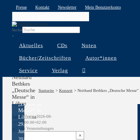
Skip
Presse
Kontakt
Newsletter
Mein Benutzerkonto
to
WARENKORB
content
Suche
×
Aktuelles
CDs
Noten
Bücher/Zeitschriften
Autor*innen
Service
Verlag
Neithard
Bethkes
„Deutsche
Neithard
Startseite
Konzert
Neithard Bethkes „Deutsche Messe“
Messe“ in
Bethkes
Löbau
„Deutsche
Messe“ in
Löbau
Sabine Kemna
2026-08-
06T00:00:00+02:00
29.
Juni
×
2019