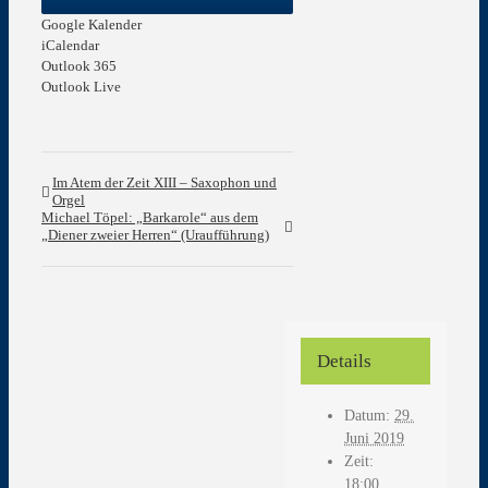
Google Kalender
iCalendar
Outlook 365
Outlook Live
Im Atem der Zeit XIII – Saxophon und
Orgel
Michael Töpel: „Barkarole“ aus dem
„Diener zweier Herren“ (Uraufführung)
Details
Datum:
29.
Juni 2019
Zeit:
18:00